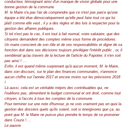
conducteur, témoignant ainsi d'un manque de vision globale pour une
bonne gestion de la commune.
M. le Maire n'a pas l'air de comprendre que ce n'est pas parce qu'une
équipe a été élue démocratiquement qu'elle peut faire tout ce qui lui
plaît comme elle veut ; il y a des règles et des lois à respecter pour la
gestion des affaires publiques.
Si tel n'est pas le cas, il est tout à fait normal, voire salutaire, que des
citoyens demandent des comptes même sous forme de procédures.
Un maire conscient de son rôle et de ses responsabilités et digne de sa
fonction doit dans ses décisions toujours privilégier l'intérêt public ; or, il
semblerait qu'au travers de la lecture de l'article du Papotier, il n'en soit
pas ainsi ! ....
Enfin, il est quand même surprenant qu'à aucun moment, M. le Maire,
dans son discours, sur le plan des finances communales, n'annonce
aucun chiffre sur l'année 2017 et encore moins sur les prévisions 2018
!
Là aussi, cela est un véritable mépris des contribuables qui, ne
l'oublions pas, alimentent le budget communal et ont droit, comme tout
citoyen, à l'accès à tous les comptes de la commune.
Pour terminer sur une note d'humour, je ne vois vraiment pas en quoi la
gestion des dossiers quels qu'ils soient, soit si énergivores que ça, au
point que M. le Maire ne puisse plus prendre le temps de se promener
dans Couze !....
Le pauvre.