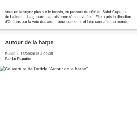
Vous ne la voyez plus sur le bassin, en passant du côté de Saint-Capraise
de Lalinde ... La gabarre capraisienne s'est envolée ... Elle a pris la direction
d'Orléans par la voie des airs ... pour concourir et faire connaître au monde
entier notre beau...
Autour de la harpe
Publié le 13/09/2015 à 00:35
Par
Le Papotier