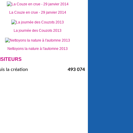
La Couze en crue - 29 janvier 2014
La journée des Couzots 2013
Nettoyons la nature à l'automne 2013
ISITEURS
is la création
493 074