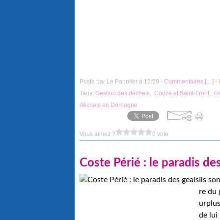
Posté par Le Papotier à 15:59 -
Commentaires [
…
]
- 
Tags:
Gestion des déchets
,
Couze et Saint-Front
,
co
déchets en Dordogne
Vous aimez ?
0 vote
Coste Périé : le paradis de
Ils so
re du 
urplus
de lui