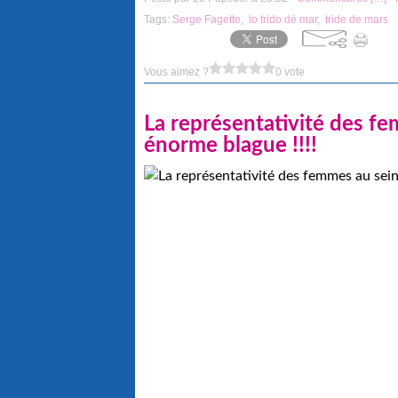
Tags:
Serge Fagette
,
lo trido dé mar
,
tride de mars
Vous aimez ?
0 vote
La représentativité des f
énorme blague !!!!