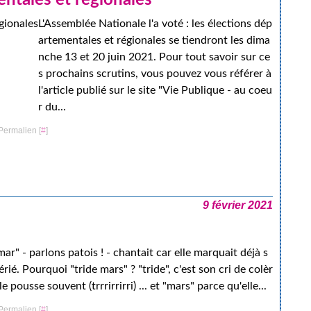
ntales et régionales
L'Assemblée Nationale l'a voté : les élections dép
artementales et régionales se tiendront les dima
nche 13 et 20 juin 2021. Pour tout savoir sur ce
s prochains scrutins, vous pouvez vous référer à
l'article publié sur le site "Vie Publique - au coeu
r du...
Permalien [
#
]
9 février 2021
mar" - parlons patois ! - chantait car elle marquait déjà s
rié. Pourquoi "tride mars" ? "tride", c'est son cri de colèr
le pousse souvent (trrrirrirri) ... et "mars" parce qu'elle...
Permalien [
#
]