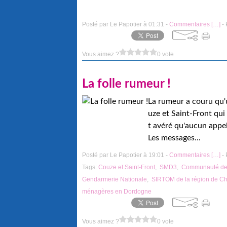
Posté par Le Papotier à 01:31 -
Commentaires [
…
]
- 
Vous aimez ?
0 vote
La folle rumeur !
La rumeur a couru qu'u
uze et Saint-Front qui
t avéré qu'aucun appel 
Les messages...
Posté par Le Papotier à 19:01 -
Commentaires [
…
]
- 
Tags:
Couze et Saint-Front
,
SMD3
,
Communauté de 
Gendarmerie Nationale
,
SIRTOM de la région de C
ménagères en Dordogne
Vous aimez ?
0 vote