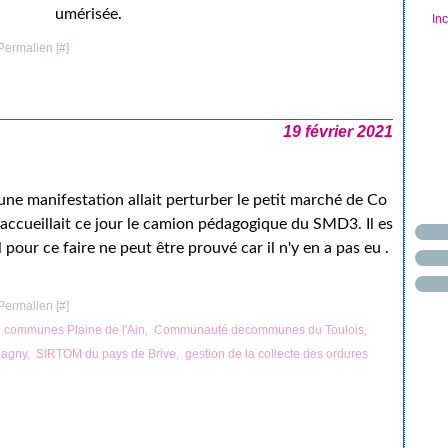
umérisée.
In
Permalien [
#
]
19 février 2021
ne manifestation allait perturber le petit marché de Co
 accueillait ce jour le camion pédagogique du SMD3. Il es
pour ce faire ne peut être prouvé car il n'y en a pas eu .
Permalien [
#
]
communes Plaine de l'Ain
,
Communauté decommunes du Toulois
,
hagny
,
SIRTOM du pays de Brive
,
gestion de la collecte des ordures