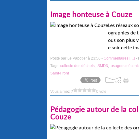
Image honteuse à Couze
Les réseaux so
ographies de 
ous son plus v
e soir cette i
Posté par Le Papotier à 23:56 -
Commentaires [
…
]
- 
Tags:
collecte des déchets
,
SMD3
,
usagers méconte
Saint-Front
Vous aimez ?
0 vote
Pédagogie autour de la co
Couze