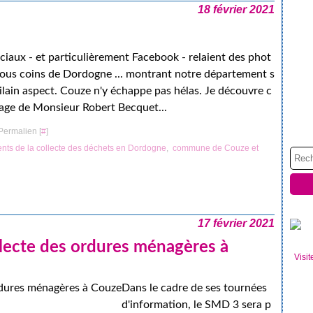
18 février 2021
ciaux - et particulièrement Facebook - relaient des phot
tous coins de Dordogne ... montrant notre département s
ilain aspect. Couze n'y échappe pas hélas. Je découvre c
mage de Monsieur Robert Becquet...
Permalien [
#
]
nts de la collecte des déchets en Dordogne
,
commune de Couze et
17 février 2021
llecte des ordures ménagères à
Visit
Dans le cadre de ses tournées
d'information, le SMD 3 sera p