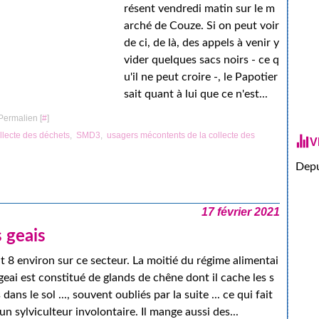
résent vendredi matin sur le m
arché de Couze. Si on peut voir
de ci, de là, des appels à venir y
vider quelques sacs noirs - ce q
u'il ne peut croire -, le Papotier
sait quant à lui que ce n'est...
Permalien [
#
]
llecte des déchets
,
SMD3
,
usagers mécontents de la collecte des
V
Depu
17 février 2021
s geais
nt 8 environ sur ce secteur. La moitié du régime alimentai
geai est constitué de glands de chêne dont il cache les s
 dans le sol ..., souvent oubliés par la suite ... ce qui fait
 un sylviculteur involontaire. Il mange aussi des...