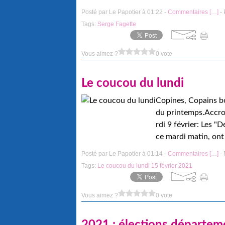
Posté par Le Papotier à 01:22 -
Commentaires [
…
]
- 
Tags:
Serge Fagette
Vous aimez ?
0 vote
Le coucou du lundi
Copines, Copains bo
du printemps.Accro
rdi 9 février: Les "
ce mardi matin, ont t
Posté par Le Papotier à 01:14 -
Commentaires [
…
]
- 
Tags:
Le coucou du lundi 15 février 2021
Vous aimez ?
0 vote