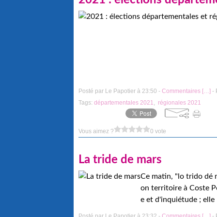
2021 : élections départeme
Posté par Le Papotier à 23:50 -
Commentaires [
…
]
- 
Tags:
départementales 2021
,
régionales 2021
Vous aimez ?
0 vote
La tride de mars
Ce matin, "lo trido dé 
on territoire à Coste Pé
e et d'inquiétude ; elle 
Posté par Le Papotier à 23:32 -
Commentaires [
…
]
- 