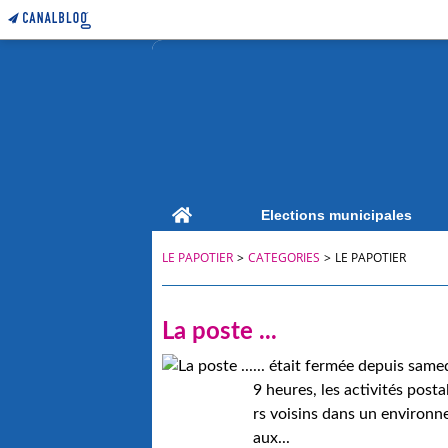
Home
Elections municipales
LE PAPOTIER
>
CATEGORIES
>
LE PAPOTIER
La poste ...
... était fermée depuis sam
9 heures, les activités post
rs voisins dans un environne
aux...