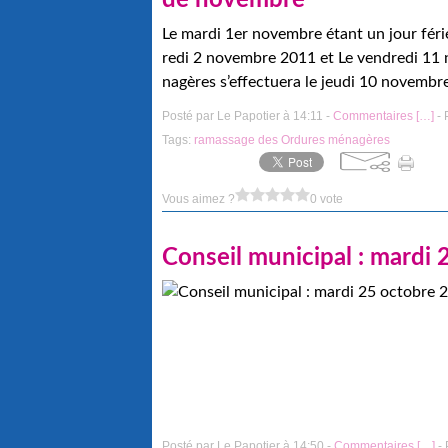
de novembre
Le mardi 1er novembre étant un jour férié
redi 2 novembre 2011 et Le vendredi 11 n
nagères s’effectuera le jeudi 10 novemb
Posté par Le Papotier à 14:11 -
Commentaires [
…
]
- 
Tags:
ramassage des Ordures ménagères
Vous aimez ?
0 vote
Conseil municipal : mardi
Posté par Le Papotier à 14:50 -
Commentaires [
…
]
- 