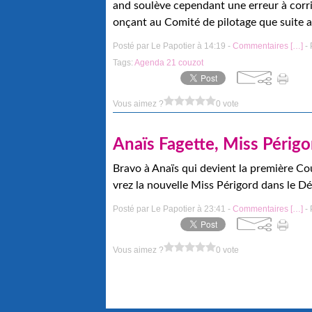
and soulève cependant une erreur à corr
onçant au Comité de pilotage que suite a
Posté par Le Papotier à 14:19 -
Commentaires [
…
]
- 
Tags:
Agenda 21 couzot
Vous aimez ?
0 vote
Anaïs Fagette, Miss Périgo
Bravo à Anaïs qui devient la première Cou
vrez la nouvelle Miss Périgord dans le D
Posté par Le Papotier à 23:41 -
Commentaires [
…
]
- 
Vous aimez ?
0 vote