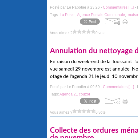
Posté par Le Papotier à 23:26 -
Commentaires [
…
]
- 
Tags:
La Poste
,
Agence Postale Communale
,
maiso
Vous aimez ?
0 vote
Annulation du nettoyage d
En raison du week-end de la Toussaint l'
vue samedi 29 novembre est annulée. No
otage de l'agenda 21 le jeudi 10 novembre
Posté par Le Papotier à 09:59 -
Commentaires [
…
]
- 
Tags:
Agenda 21 couzot
Vous aimez ?
0 vote
Collecte des ordures ménag