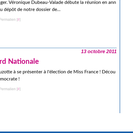
iger. Véronique Dubeau-Valade débute la réunion en ann
u dépôt de notre dossier de...
Permalien [
#
]
13 octobre 2011
rd Nationale
zotte à se présenter à l'élection de Miss France ! Décou
émocrate !
Permalien [
#
]