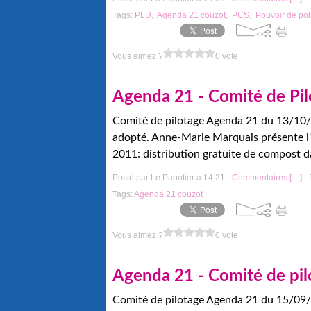
Tags:
PLU
,
Agenda 21 couzot
,
PCS
,
Pouvoir de pol
Vous aimez ?
0 vote
Agenda 21 - Comité de Pi
Comité de pilotage Agenda 21 du 13/10/
adopté. Anne-Marie Marquais présente l
2011: distribution gratuite de compost da
Posté par Le Papotier à 14:21 -
Commentaires [
…
]
- 
Tags:
Agenda 21 couzot
Vous aimez ?
0 vote
Agenda 21 - Comité de pi
Comité de pilotage Agenda 21 du 15/09/