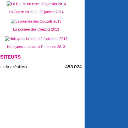
La Couze en crue - 29 janvier 2014
La journée des Couzots 2013
Nettoyons la nature à l'automne 2013
ISITEURS
is la création
493 074