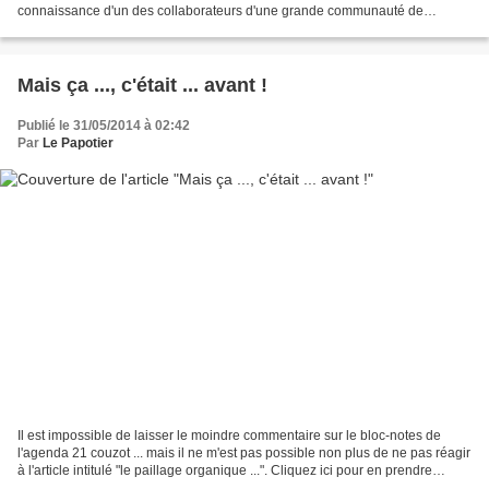
connaissance d'un des collaborateurs d'une grande communauté de
communes rurales et touristiques de notre...
Mais ça ..., c'était ... avant !
Publié le 31/05/2014 à 02:42
Par
Le Papotier
Il est impossible de laisser le moindre commentaire sur le bloc-notes de
l'agenda 21 couzot ... mais il ne m'est pas possible non plus de ne pas réagir
à l'article intitulé "le paillage organique ...". Cliquez ici pour en prendre
connaissance. Oui, depuis...