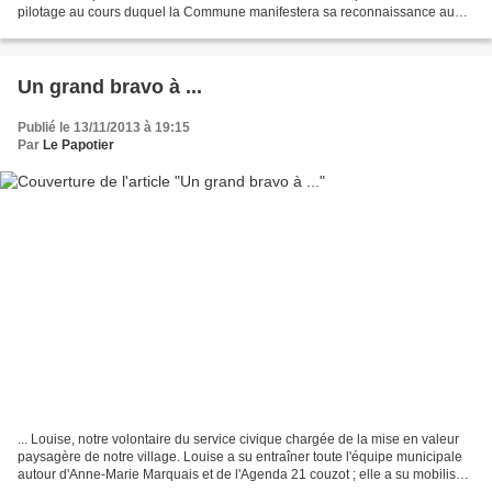
pilotage au cours duquel la Commune manifestera sa reconnaissance au
Comité des Fêtes.
Un grand bravo à ...
Publié le 13/11/2013 à 19:15
Par
Le Papotier
... Louise, notre volontaire du service civique chargée de la mise en valeur
paysagère de notre village. Louise a su entraîner toute l'équipe municipale
autour d'Anne-Marie Marquais et de l'Agenda 21 couzot ; elle a su mobiliser
les garçons du service...