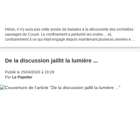
Hélas, il n'y aura pas cette année de balades à la découverte des orchidées
sauvages de Couze. Le confinement a perturbé les ondes ... et,
contrairement à ce qui était engagé depuis maintenant plusieurs années en
faveur d'un fauchage tardif, les talus...
De la discussion jaillit la lumière ...
Publié le 25/04/2020 à 19:29
Par
Le Papotier