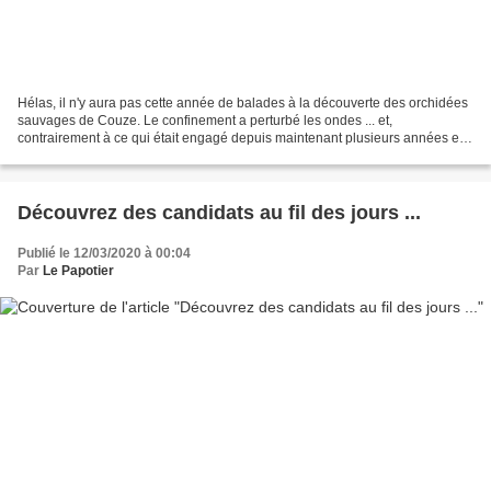
Hélas, il n'y aura pas cette année de balades à la découverte des orchidées
sauvages de Couze. Le confinement a perturbé les ondes ... et,
contrairement à ce qui était engagé depuis maintenant plusieurs années en
faveur d'un fauchage tardif, les talus...
Découvrez des candidats au fil des jours ...
Publié le 12/03/2020 à 00:04
Par
Le Papotier