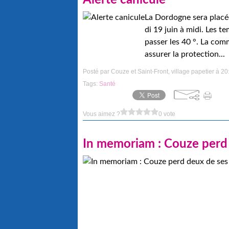
Alerte canicule
La Dordogne sera placée
di 19 juin à midi. Les 
passer les 40 °. La com
assurer la protection...
Posté par Couze et Saint-Front, village papetier à 20
Tags:
Santé
Vous aimez ?
0 vote
In memoriam : Couze perd 