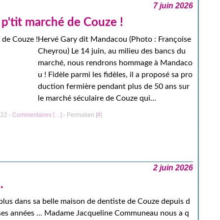
7 juin 2026
'tit marché de Couze !
Hervé Gary dit Mandacou (Photo : Françoise
Cheyrou) Le 14 juin, au milieu des bancs du
marché, nous rendrons hommage à Mandaco
u ! Fidèle parmi les fidèles, il a proposé sa pro
duction fermière pendant plus de 50 ans sur
le marché séculaire de Couze qui...
:22 -
Commentaires [
…
]
- Permalien [
#
]
2 juin 2026
.
t plus dans sa belle maison de dentiste de Couze depuis d
es années ... Madame Jacqueline Communeau nous a q