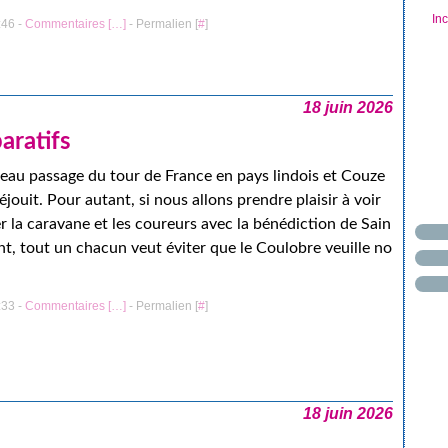
In
:46 -
Commentaires [
…
]
- Permalien [
#
]
18 juin 2026
aratifs
au passage du tour de France en pays lindois et Couze
réjouit. Pour autant, si nous allons prendre plaisir à voir
r la caravane et les coureurs avec la bénédiction de Sain
nt, tout un chacun veut éviter que le Coulobre veuille no
:33 -
Commentaires [
…
]
- Permalien [
#
]
18 juin 2026