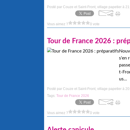
Posté par Couze et Saint-Front, village papetier à 21
Vous aimez ?
0 vote
Tour de France 2026 : prép
Nouve
s'en 
passe
t-Fro
us...
Posté par Couze et Saint-Front, village papetier à 20
Tags:
Tour de France 2026
Vous aimez ?
0 vote