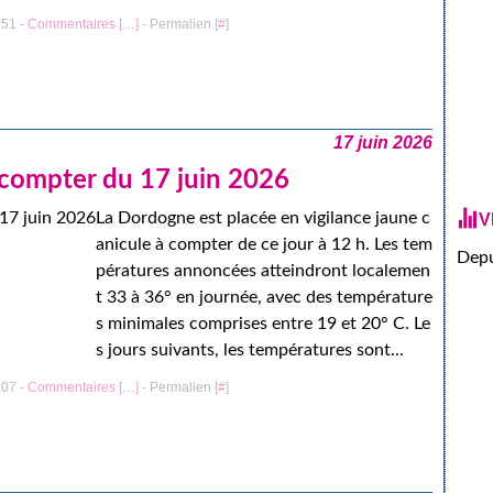
:51 -
Commentaires [
…
]
- Permalien [
#
]
17 juin 2026
 compter du 17 juin 2026
La Dordogne est placée en vigilance jaune c
V
anicule à compter de ce jour à 12 h. Les tem
Depu
pératures annoncées atteindront localemen
t 33 à 36° en journée, avec des température
s minimales comprises entre 19 et 20° C. Le
s jours suivants, les températures sont...
:07 -
Commentaires [
…
]
- Permalien [
#
]