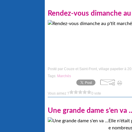
Rendez-vous dimanche au p
Posté par Couze et Saint-Front, village papetier à 20
Tags:
Marchés
Vous aimez ?
0 vote
Une grande dame s'en va ..
Elle n'étai
e nombreus