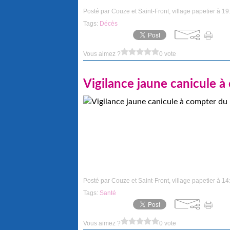
Posté par Couze et Saint-Front, village papetier à 19
Tags:
Décès
Vous aimez ?
0 vote
Vigilance jaune canicule à
Posté par Couze et Saint-Front, village papetier à 14
Tags:
Santé
Vous aimez ?
0 vote