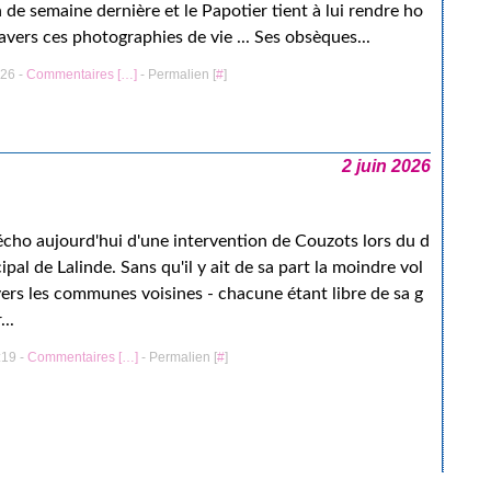
n de semaine dernière et le Papotier tient à lui rendre ho
vers ces photographies de vie ... Ses obsèques...
:26 -
Commentaires [
…
]
- Permalien [
#
]
2 juin 2026
'écho aujourd'hui d'une intervention de Couzots lors du d
ipal de Lalinde. Sans qu'il y ait de sa part la moindre vol
vers les communes voisines - chacune étant libre de sa g
...
:19 -
Commentaires [
…
]
- Permalien [
#
]