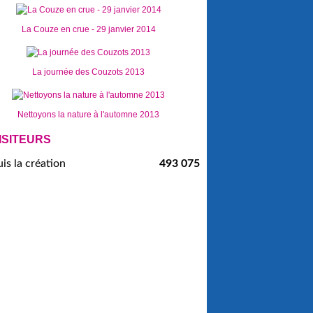
La Couze en crue - 29 janvier 2014
La journée des Couzots 2013
Nettoyons la nature à l'automne 2013
ISITEURS
is la création
493 075