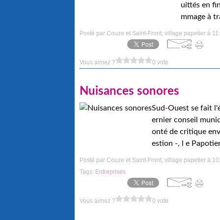
uittés en fi
mmage à tra
Posté par Couze et Saint-Front, village papetier à 11
Vous aimez ?
0 vote
Nuisances sonores
Sud-Ouest se fait l
ernier conseil munic
onté de critique en
estion -, l e Papotier
Posté par Couze et Saint-Front, village papetier à 10
Tags:
Entreprises
Vous aimez ?
0 vote