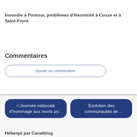
Incendie à Pontour, problèmes d'électricité à Couze et à
Saint-Front
Commentaires
Ajouter un commentaire
< Journée nationale
Evolution des
d'hommage aux morts pour
communautés de
la France pendant la
communes >
Guerre d'Algérie et les
combats du Maroc et de la
Hébergé par Canalblog
Tunisie