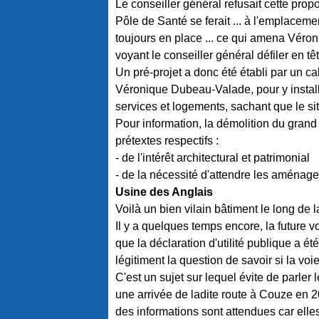
Le conseiller général refusait cette propos
Pôle de Santé se ferait ... à l'emplacemen
toujours en place ... ce qui amena Véro
voyant le conseiller général défiler en t
Un pré-projet a donc été établi par un c
Véronique Dubeau-Valade, pour y insta
services et logements, sachant que le si
Pour information, la démolition du grand 
prétextes respectifs :
- de l'intérêt architectural et patrimonial
- de la nécessité d'attendre les aménage
Usine des Anglais
Voilà un bien vilain bâtiment le long de l
Il y a quelques temps encore, la future voi
que la déclaration d'utilité publique a é
légitiment la question de savoir si la voi
C'est un sujet sur lequel évite de parler 
une arrivée de ladite route à Couze en 2010,
des informations sont attendues car elles