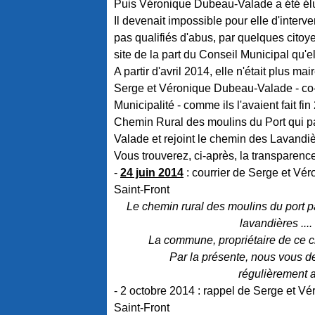
Puis Véronique Dubeau-Valade a été élue
Il devenait impossible pour elle d'interv
pas qualifiés d'abus, par quelques citoy
site de la part du Conseil Municipal qu'el
A partir d'avril 2014, elle n'était plus mair
Serge et Véronique Dubeau-Valade - co-g
Municipalité - comme ils l'avaient fait fi
Chemin Rural des moulins du Port qui par
Valade et rejoint le chemin des Lavandiè
Vous trouverez, ci-après, la transparence
-
24 juin 2014
: courrier de Serge et V
Saint-Front
Le chemin rural des moulins du port p
lavandières ....
La commune, propriétaire de ce che
Par la présente, nous vous d
régulièrement a
- 2 octobre 2014 : rappel de Serge et
Saint-Front