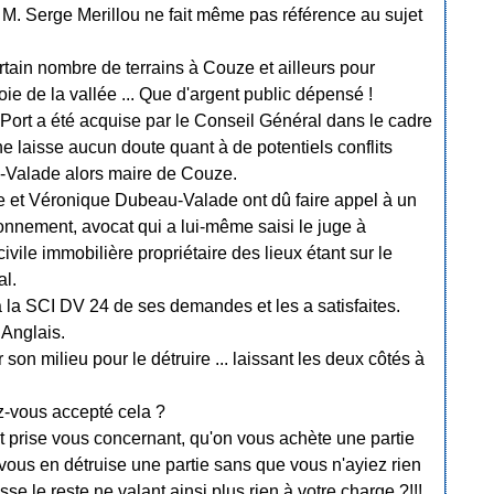
. Serge Merillou ne fait même pas référence au sujet
tain nombre de terrains à Couze et ailleurs pour
oie de la vallée ... Que d'argent public dépensé !
 Port a été acquise par le Conseil Général dans le cadre
ne laisse aucun doute quant à de potentiels conflits
-Valade alors maire de Couze.
 et Véronique Dubeau-Valade ont dû faire appel à un
onnement, avocat qui a lui-même saisi le juge à
 civile immobilière propriétaire des lieux étant sur le
al.
à la SCI DV 24 de ses demandes et les a satisfaites.
 Anglais.
son milieu pour le détruire ... laissant les deux côtés à
z-vous accepté cela ?
t prise vous concernant, qu'on vous achète une partie
 vous en détruise une partie sans que vous n'ayiez rien
se le reste ne valant ainsi plus rien à votre charge ?!!!