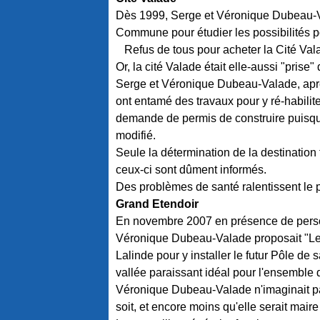
Dès 1999, Serge et Véronique Dubeau-Va
Commune pour étudier les possibilités pou
Refus de tous pour acheter la Cité Val
Or, la cité Valade était elle-aussi "prise"
Serge et Véronique Dubeau-Valade, après
ont entamé des travaux pour y ré-habilit
demande de permis de construire puisque 
modifié.
Seule la détermination de la destination 
ceux-ci sont dûment informés.
Des problèmes de santé ralentissent le pro
Grand Etendoir
En novembre 2007 en présence de person
Véronique Dubeau-Valade proposait "Le 
Lalinde pour y installer le futur Pôle de 
vallée paraissant idéal pour l'ensemble d
Véronique Dubeau-Valade n'imaginait pas
soit, et encore moins qu'elle serait mair