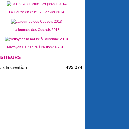
La Couze en crue - 29 janvier 2014
La journée des Couzots 2013
Nettoyons la nature à l'automne 2013
ISITEURS
is la création
493 074