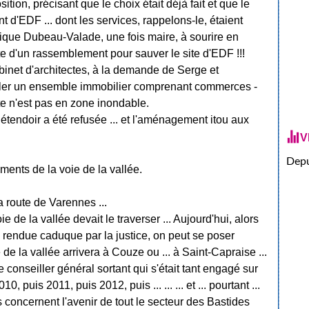
ition, précisant que le choix était déjà fait et que le
t d'EDF ... dont les services, rappelons-le, étaient
nique Dubeau-Valade, une fois maire, à sourire en
ête d'un rassemblement pour sauver le site d'EDF !!!
abinet d'architectes, à la demande de Serge et
ller un ensemble immobilier comprenant commerces -
te n'est pas en zone inondable.
étendoir a été refusée ... et l'aménagement itou aux
V
Depu
ments de la voie de la vallée.
a route de Varennes ...
e de la vallée devait le traverser ... Aujourd'hui, alors
té rendue caduque par la justice, on peut se poser
e de la vallée arrivera à Couze ou ... à Saint-Capraise ...
le conseiller général sortant qui s'était tant engagé sur
 puis 2011, puis 2012, puis ... ... ... et ... pourtant ...
 concernent l'avenir de tout le secteur des Bastides