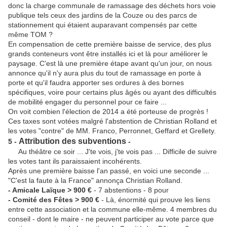
donc la charge communale de ramassage des déchets hors voie
publique tels ceux des jardins de la Couze ou des parcs de
stationnement qui étaient auparavant compensés par cette
même TOM ?
En compensation de cette première baisse de service, des plus
grands conteneurs vont être installés ici et là pour améliorer le
paysage. C'est là une première étape avant qu'un jour, on nous
annonce qu'il n'y aura plus du tout de ramassage en porte à
porte et qu'il faudra apporter ses ordures à des bornes
spécifiques, voire pour certains plus âgés ou ayant des difficultés
de mobilité engager du personnel pour ce faire ...
On voit combien l'élection de 2014 a été porteuse de progrès !
Ces taxes sont votées malgré l'abstention de Christian Rolland et
les votes "contre" de MM. Franco, Perronnet, Geffard et Grellety.
Attribution des subventions
5 -
-
Au théâtre ce soir ... J'te vois, j'te vois pas ... Difficile de suivre
les votes tant ils paraissaient incohérents.
Après une première baisse l'an passé, en voici une seconde ...
"C'est la faute à la France" annonça Christian Rolland.
- Amicale Laïque > 900 €
- 7 abstentions - 8 pour
- Comité des Fêtes > 900 €
- Là, énormité qui prouve les liens
entre cette association et la commune elle-même. 4 membres du
conseil - dont le maire - ne peuvent participer au vote parce que