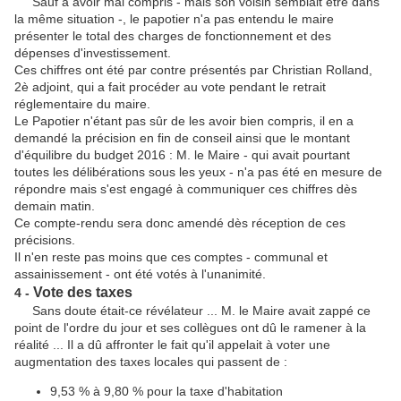
Sauf à avoir mal compris - mais son voisin semblait être dans
la même situation -, le papotier n'a pas entendu le maire
présenter le total des charges de fonctionnement et des
dépenses d'investissement.
Ces chiffres ont été par contre présentés par Christian Rolland,
2è adjoint, qui a fait procéder au vote pendant le retrait
réglementaire du maire.
Le Papotier n'étant pas sûr de les avoir bien compris, il en a
demandé la précision en fin de conseil ainsi que le montant
d'équilibre du budget 2016 : M. le Maire - qui avait pourtant
toutes les délibérations sous les yeux - n'a pas été en mesure de
répondre mais s'est engagé à communiquer ces chiffres dès
demain matin.
Ce compte-rendu sera donc amendé dès réception de ces
précisions.
Il n'en reste pas moins que ces comptes - communal et
assainissement - ont été votés à l'unanimité.
Vote des taxes
4 -
Sans doute était-ce révélateur ... M. le Maire avait zappé ce
point de l'ordre du jour et ses collègues ont dû le ramener à la
réalité ... Il a dû affronter le fait qu'il appelait à voter une
augmentation des taxes locales qui passent de :
9,53 % à 9,80 % pour la taxe d'habitation