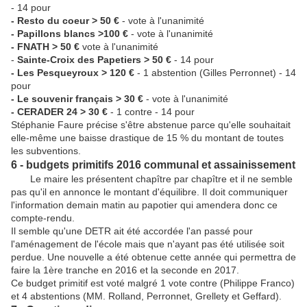
- 14 pour
- Resto du coeur > 50 €
- vote à l'unanimité
- Papillons blancs >100 €
- vote à l'unanimité
- FNATH > 50 €
vote à l'unanimité
-
Sainte-Croix des Papetiers > 50 €
- 14 pour
- Les Pesqueyroux > 120 €
- 1 abstention (Gilles Perronnet) - 14
pour
- Le souvenir français > 30 €
- vote à l'unanimité
- CERADER 24 > 30 €
- 1 contre - 14 pour
Stéphanie Faure précise s'être abstenue parce qu'elle souhaitait
elle-même une baisse drastique de 15 % du montant de toutes
les subventions.
6 - budgets primitifs 2016 communal et assainissement
Le maire les présentent chapître par chapître et il ne semble
pas qu'il en annonce le montant d'équilibre. Il doit communiquer
l'information demain matin au papotier qui amendera donc ce
compte-rendu.
Il semble qu'une DETR ait été accordée l'an passé pour
l'aménagement de l'école mais que n'ayant pas été utilisée soit
perdue. Une nouvelle a été obtenue cette année qui permettra de
faire la 1ère tranche en 2016 et la seconde en 2017.
Ce budget primitif est voté malgré 1 vote contre (Philippe Franco)
et 4 abstentions (MM. Rolland, Perronnet, Grellety et Geffard).