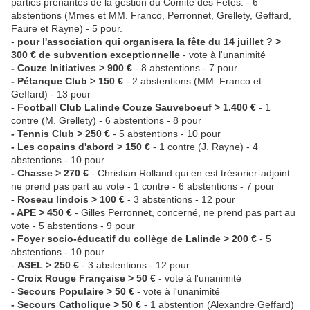
parties prenantes de la gestion du Comité des Fêtes. - 6
abstentions (Mmes et MM. Franco, Perronnet, Grellety, Geffard,
Faure et Rayne) - 5 pour.
-
pour l'association qui organisera la fête du 14 juillet ? >
300 € de subvention exceptionnelle
- vote à l'unanimité
- Couze Initiatives > 900 €
- 8 abstentions - 7 pour
- Pétanque Club > 150 €
- 2 abstentions (MM. Franco et
Geffard) - 13 pour
- Football Club Lalinde Couze Sauveboeuf > 1.400 €
- 1
contre (M. Grellety) - 6 abstentions - 8 pour
- Tennis Club
> 250 €
- 5 abstentions - 10 pour
- Les copains d'abord > 150 €
- 1 contre (J. Rayne) - 4
abstentions - 10 pour
- Chasse > 270 €
- Christian Rolland qui en est trésorier-adjoint
ne prend pas part au vote - 1 contre - 6 abstentions - 7 pour
- Roseau lindois > 100 €
- 3 abstentions - 12 pour
- APE > 450 €
- Gilles Perronnet, concerné, ne prend pas part au
vote - 5 abstentions - 9 pour
- Foyer socio-éducatif du collège de Lalinde > 200 €
- 5
abstentions - 10 pour
-
ASEL > 250 €
- 3 abstentions - 12 pour
- Croix Rouge Française > 50 €
- vote à l'unanimité
- Secours Populaire > 50 €
- vote à l'unanimité
- Secours Catholique > 50 €
- 1 abstention (Alexandre Geffard)