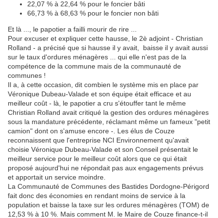
22,07 % à 22,64 % pour le foncier bâti
66,73 % à 68,63 % pour le foncier non bâti
Et là ..., le papotier a failli mourir de rire ...
Pour excuser et expliquer cette hausse, le 2è adjoint - Christian
Rolland - a précisé que si hausse il y avait, baisse il y avait aussi
sur le taux d'ordures ménagères ... qui elle n'est pas de la
compétence de la commune mais de la communauté de
communes !
Il a, à cette occasion, dit combien le système mis en place par
Véronique Dubeau-Valade et son équipe était efficace et au
meilleur coût - là, le papotier a cru s'étouffer tant le même
Christian Rolland avait critiqué la gestion des ordures ménagères
sous la mandature précédente, réclamant même un fameux "petit
camion" dont on s'amuse encore -. Les élus de Couze
reconnaissent que l'entreprise NCI Environnement qu'avait
choisie Véronique Dubeau-Valade et son Conseil présentait le
meilleur service pour le meilleur coût alors que ce qui était
proposé aujourd'hui ne répondait pas aux engagements prévus
et apportait un service moindre.
La Communauté de Communes des Bastides Dordogne-Périgord
fait donc des économies en rendant moins de service à la
population et baisse la taxe sur les ordures ménagères (TOM) de
12,53 % à 10 %. Mais comment M. le Maire de Couze finance-t-il