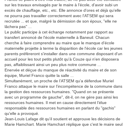
sur les travaux envisagés par le maire à l'école, d'avoir subi un
excès de chauffage, etc., etc. Elle annonce d'ores et déjà qu'elle
ne pourra pas travailler correctement avec l'ATSEM qui sera
recrutée ... et que, malgré la démission de son époux, "elle ne
lâchera pas" ...
Le public participe à cet échange notamment par rapport au
transfert annoncé de l'école maternelle à Baneuil. Chacun
cherche à faire comprendre au maire que le manque d'école
maternelle projette à terme la disparition de l'école car les jeunes
parents préfèreront s'installer dans une commune disposant d'un
accueil pour les tout petits plutôt qu'à Couze qui n'en disposera
pas, affaiblissant ainsi un peu plus notre commune ...
Enervée et déçue du manque de réactivité du maire et de son
équipe, Muriel Franco quitte la salle ...
Simultanément, un proche de l'ATSEM qu'a défendue Muriel
Franco attaque le maire sur l'incompétence de la commune dans
la gestion des ressources humaines. "Quand on se présente
avec un programme de gauche", dit-il, on ne gère pas ainsi les
ressources humaines. Il met en cause directement l'élue
responsable des ressources humaines en parlant du "gachis"
qu'elle a provoqué.
Jean-Louis Lafage dit qu'il soutient et approuve les décisions de
Marie Hamchart. Marie Hamchart réplique que c'est le maire seul