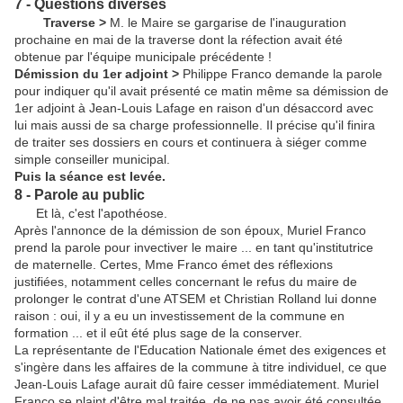
7 - Questions diverses
Traverse >
M. le Maire se gargarise de l'inauguration
prochaine en mai de la traverse dont la réfection avait été
obtenue par l'équipe municipale précédente !
Démission du 1er adjoint >
Philippe Franco demande la parole
pour indiquer qu'il avait présenté ce matin même sa démission de
1er adjoint à Jean-Louis Lafage en raison d'un désaccord avec
lui mais aussi de sa charge professionnelle. Il précise qu'il finira
de traiter ses dossiers en cours et continuera à siéger comme
simple conseiller municipal.
Puis la séance est levée.
8 - Parole au public
Et là, c'est l'apothéose.
Après l'annonce de la démission de son époux, Muriel Franco
prend la parole pour invectiver le maire ... en tant qu'institutrice
de maternelle. Certes, Mme Franco émet des réflexions
justifiées, notamment celles concernant le refus du maire de
prolonger le contrat d'une ATSEM et Christian Rolland lui donne
raison : oui, il y a eu un investissement de la commune en
formation ... et il eût été plus sage de la conserver.
La représentante de l'Education Nationale émet des exigences et
s'ingère dans les affaires de la commune à titre individuel, ce que
Jean-Louis Lafage aurait dû faire cesser immédiatement. Muriel
Franco se plaint d'être mal traitée, de ne pas avoir été consultée