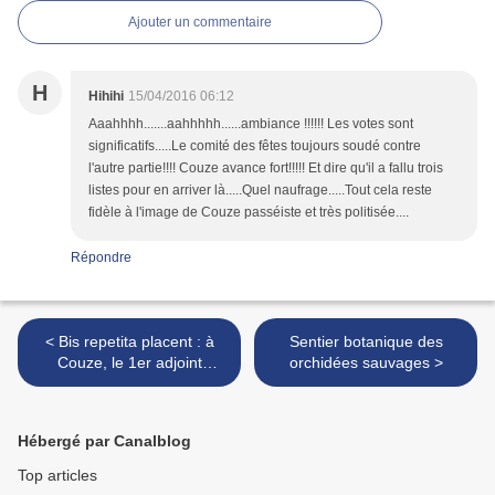
Ajouter un commentaire
H
Hihihi
15/04/2016 06:12
Aaahhhh.......aahhhhh......ambiance !!!!!! Les votes sont
significatifs.....Le comité des fêtes toujours soudé contre
l'autre partie!!!! Couze avance fort!!!!! Et dire qu'il a fallu trois
listes pour en arriver là.....Quel naufrage.....Tout cela reste
fidèle à l'image de Couze passéiste et très politisée....
Répondre
< Bis repetita placent : à
Sentier botanique des
Couze, le 1er adjoint
orchidées sauvages >
démissionne en fin de
conseil municipal
Hébergé par Canalblog
Top articles