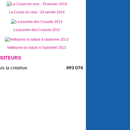
La Couze en crue - 29 janvier 2014
La journée des Couzots 2013
Nettoyons la nature à l'automne 2013
ISITEURS
is la création
493 074