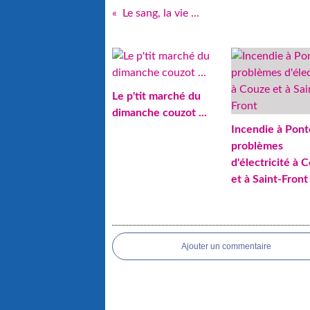
Le sang, la vie ...
Le p'tit marché du
dimanche couzot ...
Incendie à Pont
problèmes
d'électricité à 
et à Saint-Front
Ajouter un commentaire