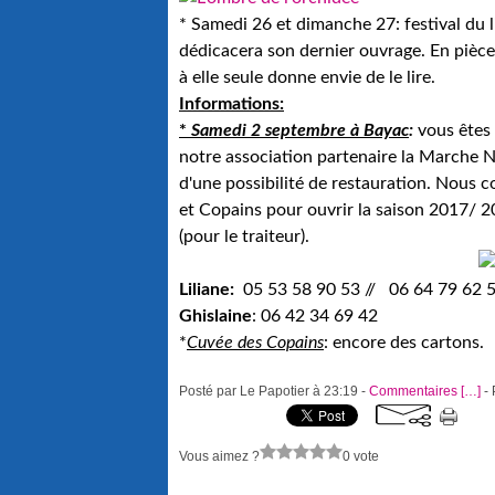
* Samedi 26 et dimanche 27: festival du 
dédicacera son dernier ouvrage. En pièce 
à elle seule donne envie de le lire.
Informations:
*
Samedi 2
septembre
à Bayac
:
vous êtes 
notre association partenaire la Marche 
d'une possibilité de restauration. Nous 
et Copains pour ouvrir la saison 2017/ 2
(pour le traiteur).
Liliane:
05 53 58 90 53 // 06 64 79 62 
Ghislaine
: 06 42 34 69 42
*
Cuvée des Copains
: encore des cartons.
Posté par Le Papotier à 23:19 -
Commentaires [
…
]
- 
Vous aimez ?
0 vote