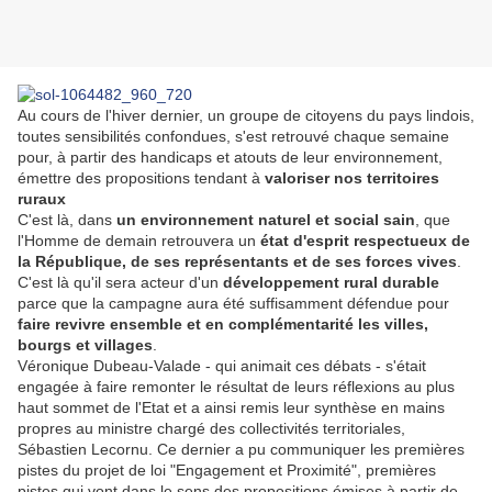
Au cours de l'hiver dernier, un groupe de citoyens du pays lindois,
toutes sensibilités confondues, s'est retrouvé chaque semaine
pour, à partir des handicaps et atouts de leur environnement,
émettre des propositions tendant à
valoriser nos territoires
ruraux
C'est là, dans
un environnement naturel et social sain
, que
l'Homme de demain retrouvera un
état d'esprit respectueux de
la République, de ses représentants et de ses forces vives
.
C'est là qu'il sera acteur d'un
développement rural durable
parce que la campagne aura été suffisamment défendue pour
faire revivre ensemble et en complémentarité les villes,
bourgs et villages
.
Véronique Dubeau-Valade - qui animait ces débats - s'était
engagée à faire remonter le résultat de leurs réflexions au plus
haut sommet de l'Etat et a ainsi remis leur synthèse en mains
propres au ministre chargé des collectivités territoriales,
Sébastien Lecornu. Ce dernier a pu communiquer les premières
pistes du projet de loi "Engagement et Proximité", premières
pistes qui vont dans le sens des propositions émises à partir de