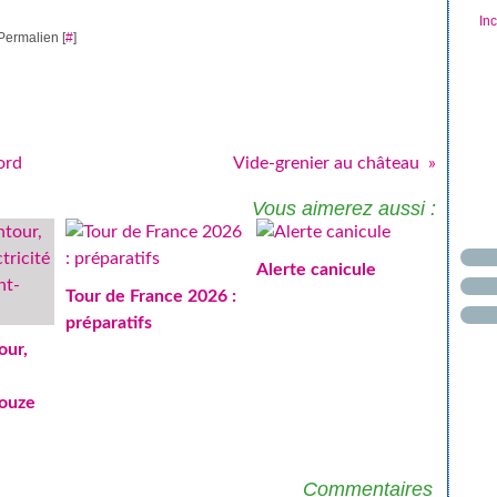
In
Permalien [
#
]
ord
Vide-grenier au château
Vous aimerez aussi :
Alerte canicule
Tour de France 2026 :
préparatifs
our,
Couze
Commentaires