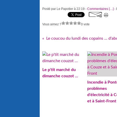
Posté par Le Papotier à 22:19 -
Commentaires [
…
]
- 
Vous aimez ?
0 vote
Le coucou du lundi des copains ... d'ab
Le p'tit marché du
dimanche couzot ...
Incendie à Pont
problèmes
d'électricité à 
et à Saint-Front