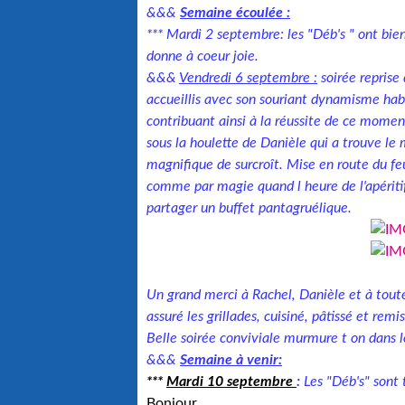
&&&
Semaine écoulée :
*** Mardi 2 septembre: les "Déb's " ont bien
donne à coeur joie.
&&&
Vendredi 6 septembre :
soirée reprise
accueillis avec son souriant dynamisme habit
contribuant ainsi à la réussite de ce momen
sous la houlette de Danièle qui a trouve l
magnifique de surcroît. Mise en route du feu
comme par magie quand l heure de l'apérit
partager un buffet pantagruélique.
Un grand merci à Rachel, Danièle et à toutes 
assuré les grillades, cuisiné, pâtissé et rem
Belle soirée conviviale murmure t on dans 
&&&
Semaine à venir:
***
Mardi 10 septembre
:
Les "Déb's" sont t
Bonjour,