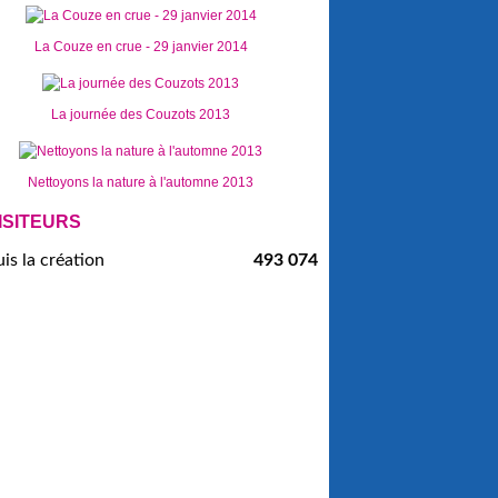
La Couze en crue - 29 janvier 2014
La journée des Couzots 2013
Nettoyons la nature à l'automne 2013
ISITEURS
is la création
493 074