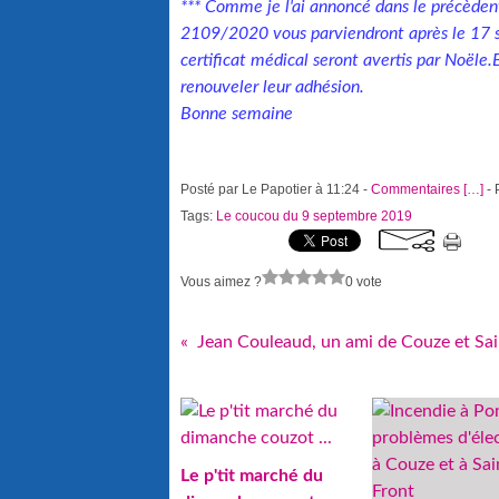
*** Comme je l'ai annoncé dans le précèdent 
2109/2020 vous parviendront après le 17 se
certificat médical seront avertis par Noële.
renouveler leur adhésion.
Bonne semaine
Posté par Le Papotier à 11:24 -
Commentaires [
…
]
- 
Tags:
Le coucou du 9 septembre 2019
Vous aimez ?
0 vote
Jean Couleaud, un ami de Couze et Sai
Le p'tit marché du