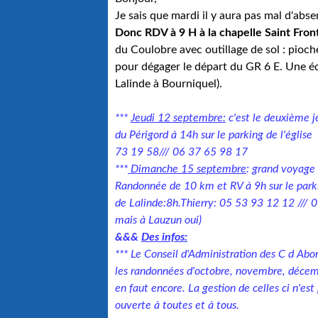
Je sais que mardi il y aura pas mal d'abse
Donc RDV à 9 H à la chapelle Saint Front
du Coulobre avec outillage de sol : pioche
pour dégager le départ du GR 6 E. Une équi
Lalinde à Bourniquel).
***
Jeudi 12 septembre:
c'est le deuxième j
du Périgord à 14h sur le parking de l'église 
73 19 58/// 06 37 65 98 17
***
Dimanche 15 septembre
: grand voyage 
Randonnée de 10 km et RV à 9h sur le parki
de Lalinde:8h.Thierry: 05 53 93 12 12 /// 0
mais à Lauzun oui)
&&&
Des infos:
*** Le Conseil d'Administration des C d Abo
les randonnées d'octobre, novembre, décembr
en faut encore. La gestion de celles ci n'e
ouverte à toutes et à tous.