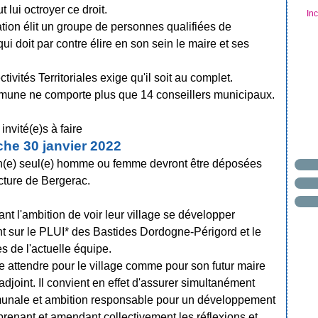
 lui octroyer ce droit.
In
ation élit un groupe de personnes qualifiées de
ui doit par contre élire en son sein le maire et ses
ivités Territoriales exige qu'il soit au complet.
mmune ne comporte plus que 14 conseillers municipaux.
nvité(e)s à faire
he 30 janvier 2022
'un(e) seul(e) homme ou femme devront être déposées
ecture de Bergerac.
nt l'ambition de voir leur village se développer
sur le PLUI* des Bastides Dordogne-Périgord et le
 de l'actuelle équipe.
se attendre pour le village comme pour son futur maire
r adjoint. Il convient en effet d'assurer simultanément
mmunale et ambition responsable pour un développement
prenant et amendant collectivement les réflexions et