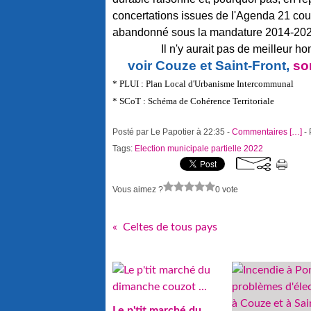
concertations issues de l'Agenda 21 c
abandonné sous la mandature 2014-20
Il n'y aurait pas de meilleur h
voir Couze et Saint-Front,
son
* PLUI : Plan Local d'Urbanisme Intercommunal
* SCoT : Schéma de Cohérence Territoriale
Posté par Le Papotier à 22:35 -
Commentaires [
…
]
- 
Tags:
Election municipale partielle 2022
Vous aimez ?
0 vote
Celtes de tous pays
Le p'tit marché du