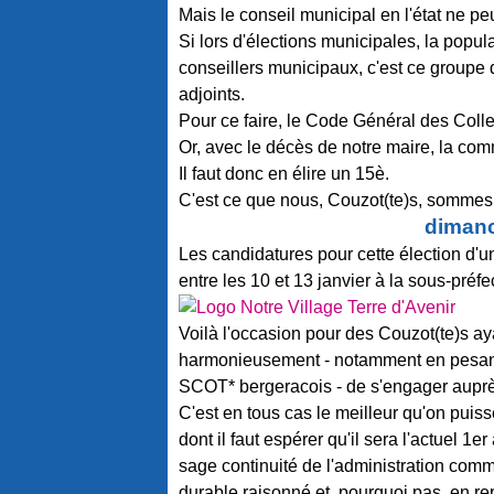
Mais le conseil municipal en l'état ne peut
Si lors d'élections municipales, la popul
conseillers municipaux, c'est ce groupe q
adjoints.
Pour ce faire, le Code Général des Collect
Or, avec le décès de notre maire, la co
Il faut donc en élire un 15è.
C'est ce que nous, Couzot(te)s, sommes i
dimanc
Les candidatures pour cette élection d
entre les 10 et 13 janvier à la sous-préf
Voilà l'occasion pour des Couzot(te)s aya
harmonieusement - notamment en pesant 
SCOT* bergeracois - de s'engager auprès
C'est en tous cas le meilleur qu'on puis
dont il faut espérer qu'il sera l'actuel 1e
sage continuité de l'administration co
durable raisonné et, pourquoi pas, en re