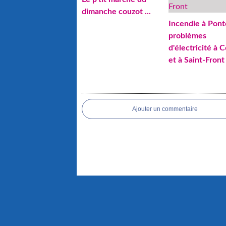
dimanche couzot ...
Incendie à Pont
problèmes
d'électricité à 
et à Saint-Front
Ajouter un commentaire
Voir le profil de
Couze et Saint-Front, village papetier