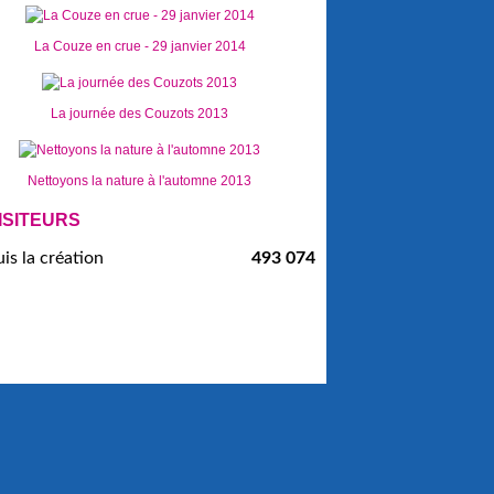
La Couze en crue - 29 janvier 2014
La journée des Couzots 2013
Nettoyons la nature à l'automne 2013
ISITEURS
is la création
493 074
ies et données personnelles
Préférences cookies