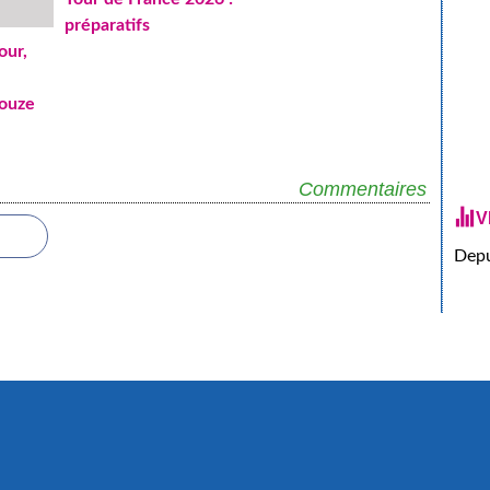
préparatifs
our,
Couze
Commentaires
V
Depu
sur le portail Canalblog
Top articles
Contact
Signaler un abus
C.G.U.
Cook