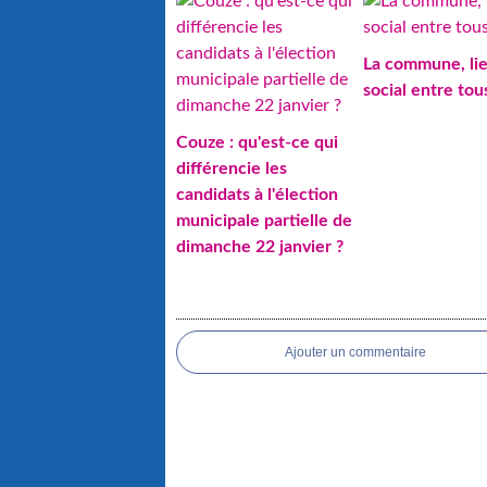
La commune, li
social entre tou
Couze : qu'est-ce qui
différencie les
candidats à l'élection
municipale partielle de
dimanche 22 janvier ?
Ajouter un commentaire