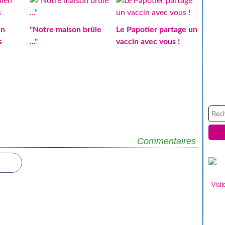
en
"Notre maison brûle
Le Papotier partage un
s
..."
vaccin avec vous !
Commentaires
Visit