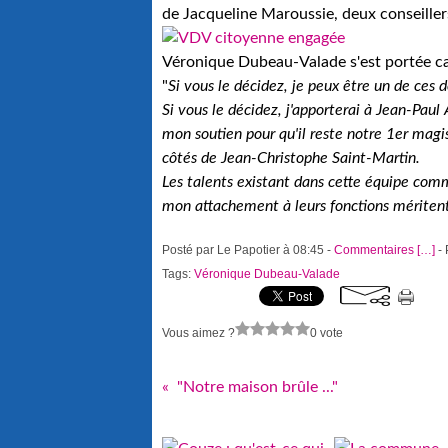
de Jacqueline Maroussie, deux conseiller
Véronique Dubeau-Valade s'est portée can
"
Si vous le décidez, je peux être un de ces 
Si vous le décidez, j'apporterai à Jean-Paul 
mon soutien pour qu'il reste notre 1er magis
côtés de Jean-Christophe Saint-Martin.
Les talents existant dans cette équipe co
mon attachement à leurs fonctions méritent 
Posté par Le Papotier à 08:45 -
Commentaires [
…
]
- 
Tags:
Véronique Dubeau-Valade
Vous aimez ?
0 vote
"Notre maison brûle ..."