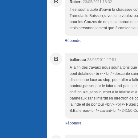
R
Robert
23/05/2011 18:32
Il est souhaitable d'ouvrir la chaussée c
Trémolat,le Buisson,si vous ne voulez p
pour les Couzos de ne plus emprunter le 
crois personnellement que 2 camions qui
Répondre
B
ballereau
23/05/2011 17:51
A la fin des travaux nous souhaitons que
pont delalinde<br /> <br /> descente sain
discontinue face au stop, pour aller à lal
pontour,passer par le futur rond-point de l
coté couze ,sans toucher à la falaise et a 
panneaux sans interdit en direction de co
lalinde et de pontour <br /> <br /> PS:es 
B.Ballereau<br /> cavard<br /> 24150 Co
Répondre