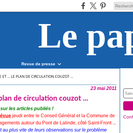
Le pa
Revue de presse
 ET ... LE PLAN DE CIRCULATION COUZOT ...
23 mai 2011
 plan de circulation couzot ...
r les articles publiés !
révue
jeudi entre le Conseil Général et la Commune de
Cont
gements autour du Pont de Lalinde, côté Saint-Front ...
t au plus vite de leurs observations sur le problème