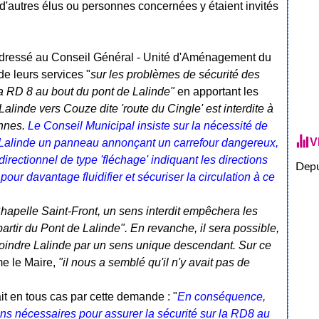
'autres élus ou personnes concernées y étaient invités
 adressé au Conseil Général - Unité d'Aménagement du
 de leurs services "
sur les problèmes de sécurité des
la RD 8 au bout du pont de Lalinde"
en apportant les
Lalinde vers Couze dite 'route du Cingle' est interdite à
onnes.
Le Conseil Municipal insiste sur la nécessité de
V
e Lalinde un panneau annonçant un carrefour dangereux,
irectionnel de type 'fléchage' indiquant les directions
Depu
pour davantage fluidifier et sécuriser la circulation à ce
Chapelle Saint-Front, un sens interdit empêchera les
partir du Pont de Lalinde". En revanche, il sera possible,
ejoindre Lalinde par un sens unique descendant. Sur ce
me le Maire,
"il nous a semblé qu'il n'y avait pas de
it en tous cas par cette demande : "
En conséquence,
ons nécessaires pour assurer la sécurité sur la RD8 au