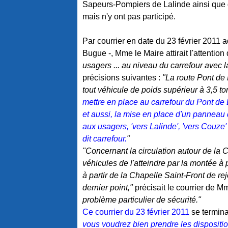
Sapeurs-Pompiers de Lalinde ainsi que d
mais n'y ont pas participé.
Par courrier en date du 23 février 2011
Bugue -, Mme le Maire attirait l'attention
usagers ... au niveau du carrefour avec 
précisions suivantes :
"La route Pont de 
tout véhicule de poids supérieur à 3,5 t
mettre en place au carrefour du Pont d
et aussi, la mise en place d'un panneau d
aux usagers, 'vers Lalinde', 'vers Couze' 
dit carrefour.
"
"Concernant la circulation autour de la 
véhicules de l'atteindre par la montée à 
à partir de la Chapelle Saint-Front de r
dernier point,"
précisait le courrier de M
problème particulier de sécurité."
Ce courrier du 23 février 2011
se termina
vous voudrez bien prendre les dispositi