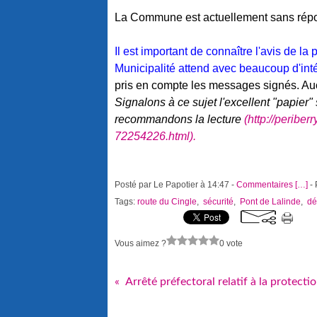
La Commune est actuellement sans répon
Il est important de connaître l'avis de la
Municipalité attend avec beaucoup d'inté
pris en compte les messages signés. A
Signalons à ce sujet l'excellent "papier" 
recommandons la lecture
(http://periber
72254226.html).
Posté par Le Papotier à 14:47 -
Commentaires [
…
]
- 
Tags:
route du Cingle
,
sécurité
,
Pont de Lalinde
,
dé
Vous aimez ?
0 vote