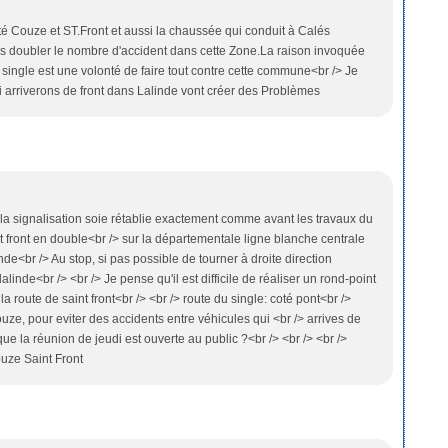
ôté Couze et ST.Front et aussi la chaussée qui conduit à Calés
as doubler le nombre d'accident dans cette Zone.La raison invoquée
single est une volonté de faire tout contre cette commune<br /> Je
 arriverons de front dans Lalinde vont créer des Problèmes
 la signalisation soie rétablie exactement comme avant les travaux du
t front en double<br /> sur la départementale ligne blanche centrale
inde<br /> Au stop, si pas possible de tourner à droite direction
alinde<br /> <br /> Je pense qu'il est difficile de réaliser un rond-point
la route de saint front<br /> <br /> route du single: coté pont<br />
uze, pour eviter des accidents entre véhicules qui <br /> arrives de
que la réunion de jeudi est ouverte au public ?<br /> <br /> <br />
uze Saint Front