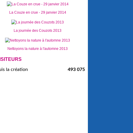
La Couze en crue - 29 janvier 2014
La journée des Couzots 2013
Nettoyons la nature à l'automne 2013
ISITEURS
is la création
493 075