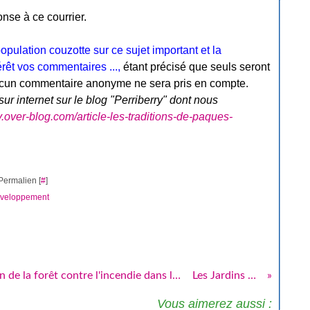
se à ce courrier.
 population couzotte sur ce sujet important et la
rêt vos commentaires ...,
étant précisé que seuls seront
ucun commentaire anonyme ne sera pris en compte.
sur internet sur le blog "Perriberry" dont nous
ry.over-blog.com/article-les-traditions-de-paques-
Permalien [
#
]
veloppement
Arrêté préfectoral relatif à la protection de la forêt contre l'incendie dans le département de la Dordogne
Les Jardins de Marie
Vous aimerez aussi :