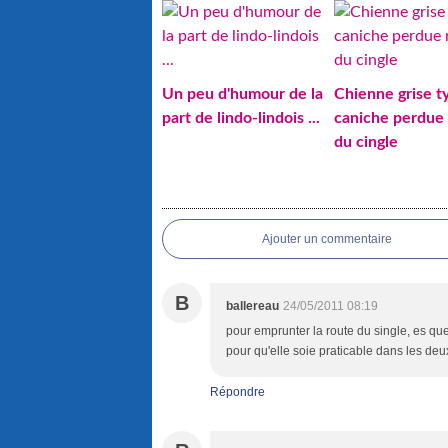
Un peu d'humour de la
Chienne grise t
part de lindo-lindois ...
caniche perdue
du cingle
Ajouter un commentaire
B
ballereau
24/05/2011 08:19
pour emprunter la route du single, es q
pour qu'elle soie praticable dans les deu
Répondre