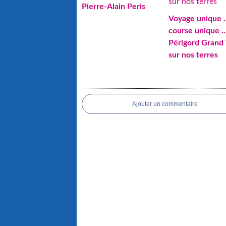
Pierre-Alain Peris
Voyage unique .
course unique ..
Périgord Grand 
sur nos terres
Ajouter un commentaire