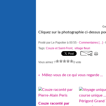
Co
Cliquez sur la photographie ci-dessus po
Posté par Le Papotier à 00:55 -
Commentaires [
…
]
- 
Tags:
Couze et Saint-Front
,
village fleuri
Vous aimez ?
0 vote
Mêlez-vous de ce qui vous regarde ...
Couze raconté par