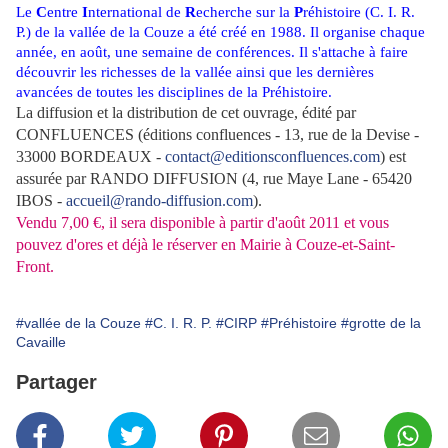
Le
C
entre
I
nternational de
R
echerche sur la
P
réhistoire (C. I. R.
P.) de la vallée de la Couze a été créé en 1988. Il organise chaque
année, en août, une semaine de conférences. Il s'attache à faire
découvrir les richesses de la vallée ainsi que les dernières
avancées de toutes les disciplines de la Préhistoire.
La diffusion et la distribution de cet ouvrage, édité par
CONFLUENCES (éditions confluences - 13, rue de la Devise -
33000 BORDEAUX -
contact@editionsconfluences.com
) est
assurée par RANDO DIFFUSION (4, rue Maye Lane - 65420
IBOS -
accueil@rando-diffusion.com
).
Vendu 7,00 €, il sera disponible à partir d'août 2011 et vous
pouvez d'ores et déjà le réserver en Mairie à Couze-et-Saint-
Front.
#vallée de la Couze
#C. I. R. P.
#CIRP
#Préhistoire
#grotte de la
Cavaille
Partager