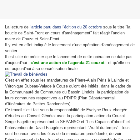
La lecture de
l'article paru dans l'édition du 20 octobre
sous le titre "la
boucle de Saint-Front en cours d'aménagement" fait réagir l'ancien
maire de Couze et Saint-Front.
Il y est en effet indiqué le lancement d'une opération d'aménagement de
sentier …
Il est utile de préciser que le lancement de cette opération ne date pas
d'aujourd'hui -
c'est une action de l'agenda 21 couzot
- et qu'elle en
est aujourd'hui à sa concrétisation finale.
C'est en effet sous les mandatures de Pierre-Alain Péris à Lalinde et
Véronique Dubeau-Valade à Couze qu'ont été initiés, dans le cadre de
la Communauté de Communes du Bassin Lindois, la participation de
leurs communes respectives au PDIPR (Plan Départemental
d'Itinéraires de Petites Randonnées).
Ce travail s'est fait sous la responsabilité de Evelyne Roux chargée
d'études au Conseil Général avec la participation active du Couzot
Serge Fagette représentant la SEPANSO et "Les Copains d'abord" et
l'intervention de David Faugères représentant "Au fil du temps". Tous
sont heureux, avec les élus de la mandature précédente, de voir
l'aboutissement de leur travail qui prouve ainsi la continuité de l'action