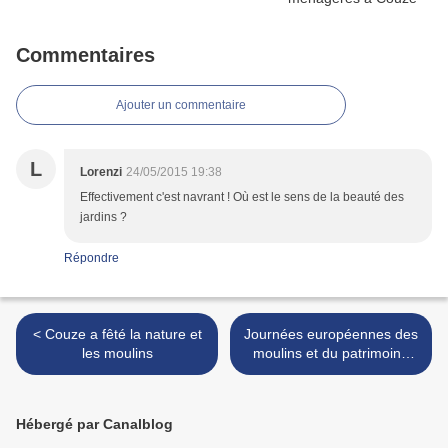
Commentaires
Ajouter un commentaire
L
Lorenzi
24/05/2015 19:38
Effectivement c'est navrant ! Où est le sens de la beauté des
jardins ?
Répondre
< Couze a fêté la nature et
Journées européennes des
les moulins
moulins et du patrimoine
meulier >
Hébergé par Canalblog