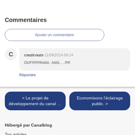
Commentaires
Ajouter un commentaire
C
couzicouzo
11/09/2014 09:14
OUF!!!!!!!!!!hiiiiiii...hiiiiii......!!!!!!
Répondre
< Le projet de
Economisons l'éclairage
développement du canal de
public. >
Lalinde intéresse nos
lecteurs éloignés ...
Hébergé par Canalblog
Top articles