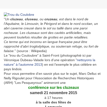
"
Un
cluzeau
,
cluseau
, ou
cruzeau
, est dans le nord de
l'Aquitaine, le Limousin, le Périgord et dans le nord occitan, un
abri caverne creusé dans le sol ou taillé dans une paroi
rocheuse. Les cluzeaux sont des cavités artificielles, mais
peuvent toutefois résulter de grottes en partie retaillées.
Ce terme qui est inconnu en langue française peut être
rapproché d’abri troglodytique, ou souterrain refuge, ou fort de
falaise.
" (source : Wikipedia)
Le "trou du Couloubre" à Saint-Front (photographié ici par
Véronique Dubeau-Valade lors d'une opération "
nettoyons la
nature" à l'automne 2013
) en est l'exemple le plus célèbre en
pays lindois.
Pour vous permettre d'en savoir plus sur le sujet, Marc Delluc et
Nelly Rigoulet pour l'Association de Recherches Historiques
(ARH) "Les Pesqueyroux" animeront une
conférence sur les cluzeaux
samedi 21 novembre 2015
à 17 heures
à la salle des fêtes de