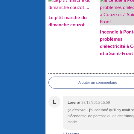
Le p'tit marché du
dimanche couzot ...
Incendie à Pont
problèmes
d'électricité à 
et à Saint-Front
Ajouter un commentaire
L
Lorenzi
28/12/2015 15:59
ça c'est vrai ! j'ai constaté qu'il n'y av
d'économie, de paresse ou de christianop
mode.