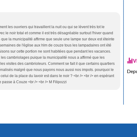
nt les ouvriers qui travaillent la nuit ou qui se lèvent très tot le
vec le noir total et comme il est très désagréable surtout l'hiver quand
lors que la municipalité affirme que seule une lampe sur deux est éteinte
 semaines de l'église aux hlm de couze tous les lampadaires ont été
isons sur cette portion ne sont habitées que pendant les vacances.
r les cambriolages puique la municipalité nous a affirmé que les
V
les visites des cambrioleurs. Comment se fait il que certains quartiers
 pénalisés malgré que nous payons nous aussi nos impots. pourquoi le
Depu
 celui de la place du lavoir est dans le noir ? <br /> <br /> en espérant
 passe à Couze <br /> <br /> M Filipozzi