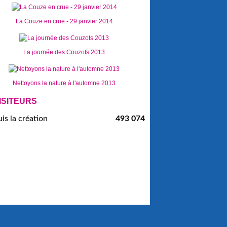
La Couze en crue - 29 janvier 2014
La journée des Couzots 2013
Nettoyons la nature à l'automne 2013
ISITEURS
is la création
493 074