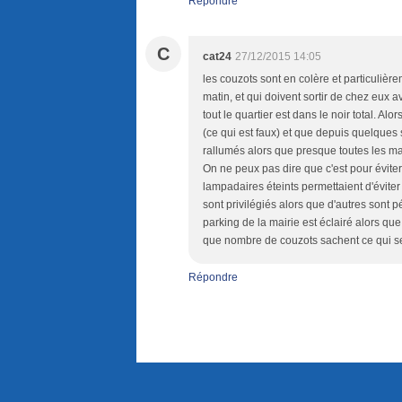
Répondre
C
cat24
27/12/2015 14:05
les couzots sont en colère et particulièreme
matin, et qui doivent sortir de chez eux a
tout le quartier est dans le noir total. A
(ce qui est faux) et que depuis quelques
rallumés alors que presque toutes les ma
On ne peux pas dire que c'est pour évite
lampadaires éteints permettaient d'éviter 
sont privilégiés alors que d'autres sont
parking de la mairie est éclairé alors que
que nombre de couzots sachent ce qui se
Répondre