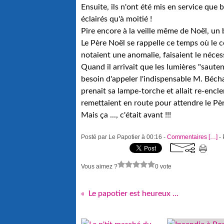
Ensuite, ils n'ont été mis en service que 
éclairés qu'à moitié !
Pire encore à la veille même de Noël, un 
Le Père Noël se rappelle ce temps où le c
notaient une anomalie, faisaient le nécessa
Quand il arrivait que les lumières "sauten
besoin d'appeler l'indispensable M. Béchad
prenait sa lampe-torche et allait re-enclenc
remettaient en route pour attendre le Pèr
Mais ça ..., c'était avant !!!
Posté par Le Papotier à 00:16 -
Commentaires [
…
]
- 
Vous aimez ?
0 vote
Le papotier est heureux ...