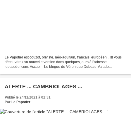
Le Papotier est couzot, briviste, néo-aquitain, français, européen ...!!! Vous
découvrirez sa nouvelle version dans quelques jours à l'adresse
lepapotier.com. Accueil | Le blogue de Véronique Dubeau-Valade
https://www.lepapotier.com Les abonnements seront...
ALERTE ... CAMBRIOLAGES ...
Publié le 24/11/2021 à 02:31
Par
Le Papotier