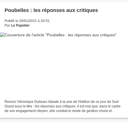
Poubelles : les réponses aux critiques
Publié le 28/01/2021 à 20:51
Par
Le Papotier
Revoici Véronique Dubeau-Valade à la une de l'édition de ce jour de Sud-
Ouest sous le titre : les réponses aux critiques. Il est vrai que, dans le cadre
de son engagement citoyen, elle combat le mode de gestion choisi et
imposé par le SMD 3 qu'il met...