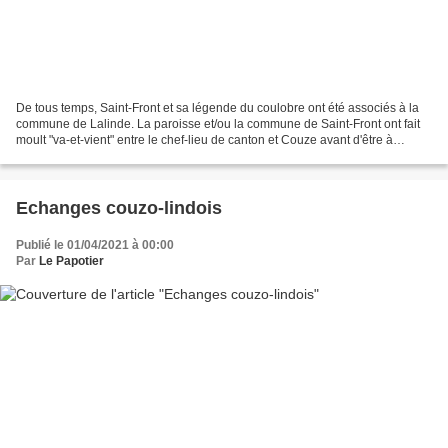
De tous temps, Saint-Front et sa légende du coulobre ont été associés à la
commune de Lalinde. La paroisse et/ou la commune de Saint-Front ont fait
moult "va-et-vient" entre le chef-lieu de canton et Couze avant d'être à
nouveau rattachée à Couze en 1829...
Echanges couzo-lindois
Publié le 01/04/2021 à 00:00
Par
Le Papotier