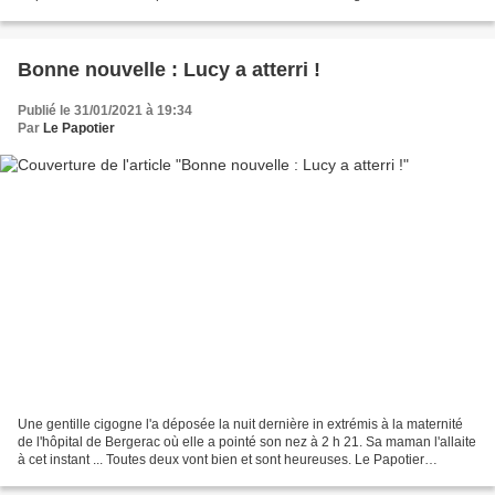
femme et cela se retrouve au sein...
Bonne nouvelle : Lucy a atterri !
Publié le 31/01/2021 à 19:34
Par
Le Papotier
Une gentille cigogne l'a déposée la nuit dernière in extrémis à la maternité
de l'hôpital de Bergerac où elle a pointé son nez à 2 h 21. Sa maman l'allaite
à cet instant ... Toutes deux vont bien et sont heureuses. Le Papotier
souhaite longue et heureuse...