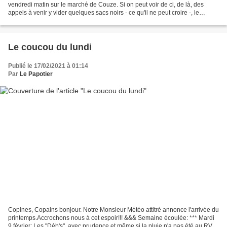
vendredi matin sur le marché de Couze. Si on peut voir de ci, de là, des
appels à venir y vider quelques sacs noirs - ce qu'il ne peut croire -, le
Papotier sait quant à lui que ce n'est...
Le coucou du lundi
Publié le 17/02/2021 à 01:14
Par
Le Papotier
Copines, Copains bonjour. Notre Monsieur Météo attitré annonce l'arrivée du
printemps.Accrochons nous à cet espoir!!! &&& Semaine écoulée: *** Mardi
9 février: Les "Déb's", avec prudence et même si la pluie n'a pas été au RV