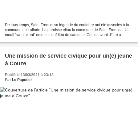
De tous temps, Saint-Front et sa légende du coulobre ont été associés à la
commune de Lalinde. La paroisse et/ou la commune de Saint-Front ont fait
moult "va-et-vient" entre le chef-lieu de canton et Couze avant d'être à
nouveau rattachée à Couze en 1829...
Une mission de service civique pour un(e) jeune
à Couze
Publié le 13/03/2021 à 23:18
Par
Le Papotier