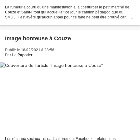
La rumeur a couru qu'une manifestation allait perturber le petit marché de
Couze et Saint-Front qui accueillait ce jour le camion pédagogique du
SMD3. Il est avéré qu'aucun appel pour ce faire ne peut être prouvé car il n'y
en a pas eu . Les messages...
Image honteuse à Couze
Publié le 18/02/2021 à 23:56
Par
Le Papotier
Les réseaux sociaux - et particulièrement Facebook - relaient des