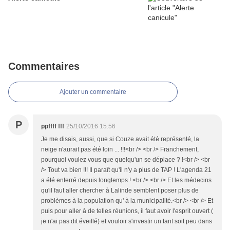
Commentaires
Ajouter un commentaire
P
ppffff !!!
25/10/2016 15:56
Je me disais, aussi, que si Couze avait été représenté, la
neige n'aurait pas été loin ... !!!<br /> <br /> Franchement,
pourquoi voulez vous que quelqu'un se déplace ? !<br /> <br
/> Tout va bien !!! Il paraît qu'il n'y a plus de TAP ! L'agenda 21
a été enterré depuis longtemps ! <br /> <br /> Et les médecins
qu'il faut aller chercher à Lalinde semblent poser plus de
problèmes à la population qu' à la municipalité.<br /> <br /> Et
puis pour aller à de telles réunions, il faut avoir l'esprit ouvert (
je n'ai pas dit éveillé) et vouloir s'investir un tant soit peu dans