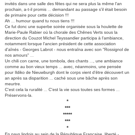
invités dans une salle des fêtes qui ne sera plus la même l'an
prochain, a-t-il promis ... demandant au passage s'il était besoin
de primaire pour cette décision !!!
Ah ... humour quand tu nous tiens !!!
Ce fut donc une superbe soirée organisée sous la houlette de
Marie-Paule Rabier où la chorale des Chênes Verts sous la
direction du Couzot Michel Teyssandier participa à l'ambiance,
notamment lorsque l'ancien président de cette association
d'aînés - Georges Labrot - nous entraîna avec son "Rossignol de
nos amours" ...
Un chili con carne, une tombola, des chants ..., une ambiance
comme au bon vieux temps ... avec, néanmoins, une pensée
pour Ildiko de Nieuwburgh dont le corps vient d'être découvert un
an après sa disparition ... caché sous une bâche après son
meurtre.
C'est cela la ruralité ... C'est la vie sous toutes ses formes ...
Préservons-la.
*
***
*****
***
*
En pays lindois au sein de la République Française, liberté -