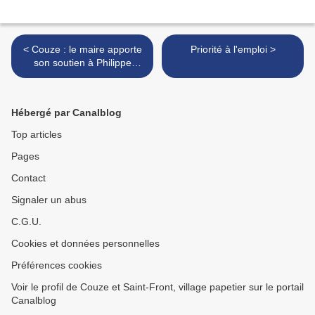
< Couze : le maire apporte
Priorité à l'emploi >
son soutien à Philippe
Poutou, candidat du
Nouveau Parti
Anticapitaliste et offre une
Hébergé par Canalblog
partie du ...
Top articles
Pages
Contact
Signaler un abus
C.G.U.
Cookies et données personnelles
Préférences cookies
Voir le profil de Couze et Saint-Front, village papetier sur le portail
Canalblog