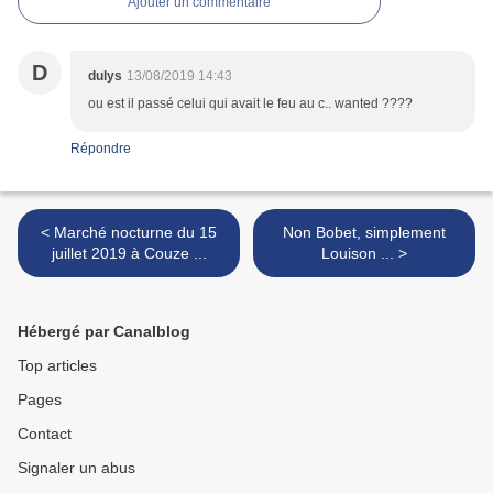
Ajouter un commentaire
D
dulys
13/08/2019 14:43
ou est il passé celui qui avait le feu au c.. wanted ????
Répondre
< Marché nocturne du 15
Non Bobet, simplement
juillet 2019 à Couze ...
Louison ... >
Hébergé par Canalblog
Top articles
Pages
Contact
Signaler un abus