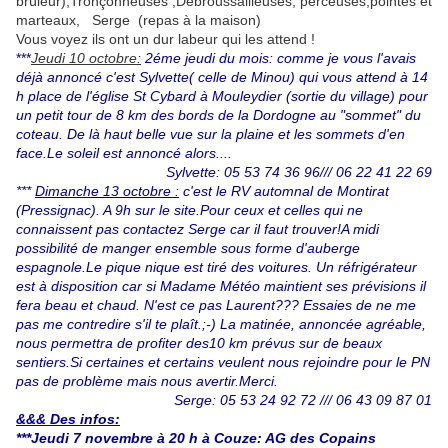
brûleur),Tronçonneuses ,Débroussailleuses, perceuses,pointes et
marteaux, Serge (repas à la maison)
Vous voyez ils ont un dur labeur qui les attend !
***
Jeudi 10 octobre:
2éme jeudi du mois:
comme je vous l'avais
déjà annoncé c'est Sylvette( celle de Minou) qui vous attend à 14
h place de l'église St Cybard à Mouleydier (sortie du village) pour
un petit tour de 8 km des bords de la Dordogne au "sommet" du
coteau. De là haut belle vue sur la plaine et les sommets d'en
face.Le soleil est annoncé alors....
Sylvette: 05 53 74 36 96/// 06 22 41 22 69
***
Dimanche 13 octobre :
c'est le RV automnal de Montirat
(Pressignac). A 9h sur le site.Pour ceux et celles qui ne
connaissent pas contactez Serge car il faut trouver!A midi
possibilité de manger ensemble sous forme d'auberge
espagnole.Le pique nique est tiré des voitures. Un réfrigérateur
est à disposition car si Madame Météo maintient ses prévisions il
fera beau et chaud. N'est ce pas Laurent??? Essaies de ne me
pas me contredire s'il te plaît.;-) La matinée, annoncée agréable,
nous permettra de profiter des10 km prévus sur de beaux
sentiers.Si certaines et certains veulent nous rejoindre pour le PN
pas de problème mais nous avertir.Merci.
Serge: 05 53 24 92 72 /// 06 43 09 87 01
&&& Des infos:
***Jeudi 7 novembre à 20 h à Couze: AG des Copains