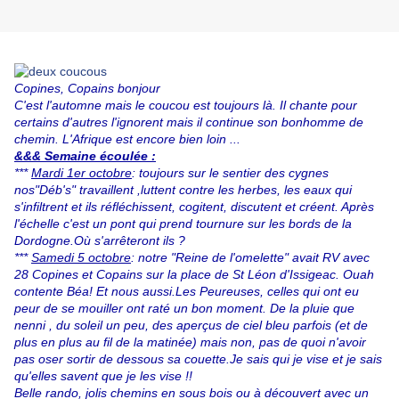
Copines, Copains bonjour
C'est l'automne mais le coucou est toujours là. Il chante pour
certains d'autres l'ignorent mais il continue son bonhomme de
chemin. L'Afrique est encore bien loin ...
&&& Semaine écoulée :
***
Mardi 1er octobre
:
toujours sur le sentier des cygnes
nos"Déb's" travaillent
,luttent contre les herbes, les eaux qui
s'infiltrent et ils réfléchissent, cogitent, discutent et créent. Après
l'échelle c'est un pont qui prend tournure sur les bords de la
Dordogne.Où s'arrêteront ils ?
***
Samedi 5 octobre
: notre "Reine de l'omelette" avait RV avec
28 Copines et Copains sur la place de St Léon d'Issigeac. Ouah
contente Béa! Et nous aussi.Les Peureuses, celles qui ont eu
peur de se mouiller ont raté un bon moment. De la pluie que
nenni , du soleil un peu, des aperçus de ciel bleu parfois (et de
plus en plus au fil de la matinée) mais non, pas de quoi n'avoir
pas oser sortir de dessous sa couette.Je sais qui je vise et je sais
qu'elles savent que je les vise !!
Belle rando, jolis chemins en sous bois ou à découvert avec un