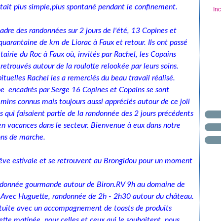
'était plus simple,plus spontané pendant le confinement.
In
cadre des randonnées sur 2 jours de l'été, 13 Copines et
uarantaine de km de Liorac à Faux et retour. Ils ont passé
étairie du Roc à Faux où, invités par Rachel, les Copains
t retrouvés autour de la roulotte relookée par leurs soins.
tuelles Rachel les a remerciés du beau travail réalisé.
e encadrés par Serge 16 Copines et Copains se sont
ins connus mais toujours aussi appréciés autour de ce joli
 qui faisaient partie de la randonnée des 2 jours précédents
en vacances dans le secteur. Bienvenue à eux dans notre
ons de marche.
 trêve estivale et se retrouvent au Brongidou pour un moment
donnée gourmande autour de Biron.RV 9h au domaine de
e.Avec Huguette, randonnée de 2h - 2h30 autour du château.
ratuite avec un accompagnement de toasts de produits
cette matinée, pour celles et ceux qui le souhaitent, nous