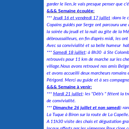
garder le lien.Je vais presque penser que c
&&& Semaine écoulée:
***
Jeudi 16 et vendredi 17 juillet
:dans le 
Copains guidés par Serge ont parcouru une q
la soirée du jeudi et la nuit au gite de la M
débroussailleurs, en fin d'après midi, les on
Avec sa convivialité et sa belle humeur habi
***
Samedi 18 juillet
: à 8h30 à Ste Colomb
retrouvés pour 11 km de marche sur les chem
village.Nous avons retrouvé nos amis Belges
et avons accueilli deux marcheurs romains 
Périgord. Merci au guide et à ses compagn
&&& Semaine à venir:
***
Mardi 21 juillet
: les "Déb's " fêtent la
de convivialité.
***
Dimanche 26 juillet et non samedi
:
ran
La Tuque à Biron sur la route de La Capell
A 11h30 visite des chais et dégustation g
locaux offerts par les vignerons.Pour clore 