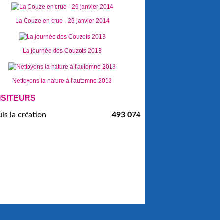
La Couze en crue - 29 janvier 2014
La journée des Couzots 2013
Nettoyons la nature à l'automne 2013
ISITEURS
is la création
493 074