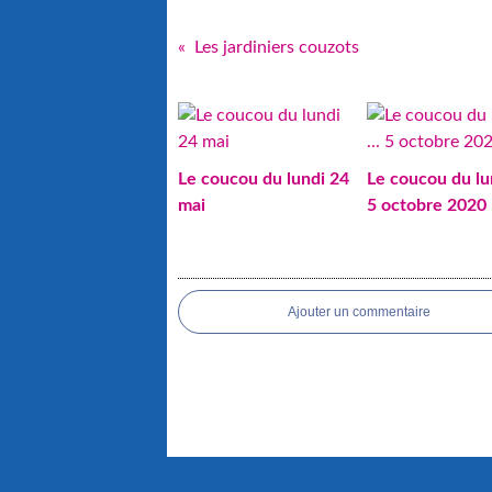
Les jardiniers couzots
Le coucou du lundi 24
Le coucou du lun
mai
5 octobre 2020
Ajouter un commentaire