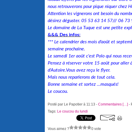
nous retrouverons pour pique niquer chez H
Attention les vignerons ont besoin du nombr
désirez déguster. 05 53 63 14 57/// 06 73
Le domaine de La Tuque est une petite explo
&&& Des infos:
*** Le calendrier des mois d'août et septe
semaine prochaine.
Le samedi 1er août c'est Polo qui nous recev
Pensez à réserver votre 15 août pour aller 
d'Autoire.Vous avez reçu le flyer.
Mais nous reparlerons de tout cela.
Bonne semaine et sortez ...masqués!
Le coucou.
Posté par Le Papotier à 11:13 -
Commentaires [
…
]
- 
Tags:
Le coucou du lundi
Vous aimez ?
0 vote