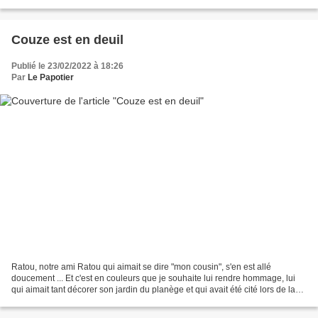
l'aspect pratique du plain...
Couze est en deuil
Publié le 23/02/2022 à 18:26
Par
Le Papotier
Ratou, notre ami Ratou qui aimait se dire "mon cousin", s'en est allé
doucement ... Et c'est en couleurs que je souhaite lui rendre hommage, lui
qui aimait tant décorer son jardin du planège et qui avait été cité lors de la
remise des prix du fleurissement...