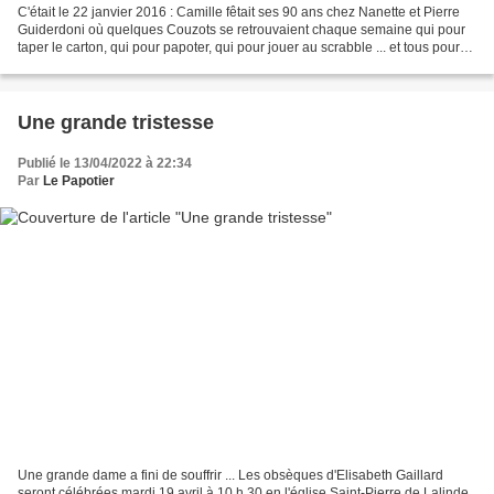
C'était le 22 janvier 2016 : Camille fêtait ses 90 ans chez Nanette et Pierre
Guiderdoni où quelques Couzots se retrouvaient chaque semaine qui pour
taper le carton, qui pour papoter, qui pour jouer au scrabble ... et tous pour
grignoter quelques gâteaux...
Une grande tristesse
Publié le 13/04/2022 à 22:34
Par
Le Papotier
Une grande dame a fini de souffrir ... Les obsèques d'Elisabeth Gaillard
seront célébrées mardi 19 avril à 10 h 30 en l'église Saint-Pierre de Lalinde.