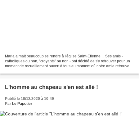
Maria aimait beaucoup se rendre à l'église Saint-Etienne ... Ses amis -
catholiques ou non, "croyants" ou non - ont décidé de s'y retrouver pour un
moment de recueillement ouvert à tous au moment où notre amie retrouvera
concrètement sa terre natale demain...
L'homme au chapeau s'en est allé !
Publié le 10/12/2020 à 10:49
Par
Le Papotier