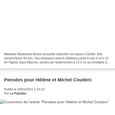
Madame Madeleine Besse est partie rejoindre son époux Camille. Elle
venait d'avoir 94 ans. Ses obsèques seront célébrées jeudi 6 mai à 14 h 15
en l'église Saint-Etienne, suivies de l'enterrement à 15 h 15 au cimetière de
Couze. Le Papotier se fait le...
Pensées pour Hélène et Michel Couderc
Publié le 20/01/2021 à 15:22
Par
Le Papotier