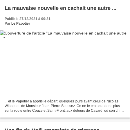
La mauvaise nouvelle en cachait une autre ...
Publié le 27/12/2021 à 00:31
Par
Le Papotier
... et le Papotier a appris le départ, quelques jours avant celui de Nicolas
Willoquet, de Monsieur Jean-Pierre Saussez. On ne le croisera donc plus
sur la route entre Couze et Saint-Front, aux détours de Cavard, où son chien
l'entraînait dans une promenade...