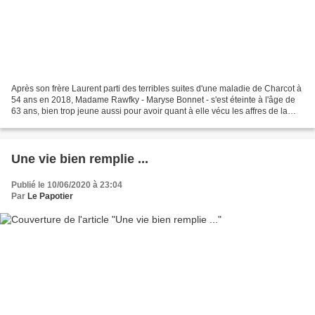
Après son frère Laurent parti des terribles suites d'une maladie de Charcot à
54 ans en 2018, Madame Rawfky - Maryse Bonnet - s'est éteinte à l'âge de
63 ans, bien trop jeune aussi pour avoir quant à elle vécu les affres de la
maladie d'Alzheimer et sans...
Une vie bien remplie ...
Publié le 10/06/2020 à 23:04
Par
Le Papotier