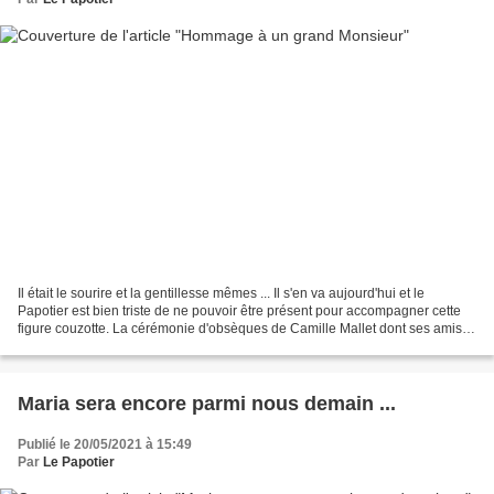
Il était le sourire et la gentillesse mêmes ... Il s'en va aujourd'hui et le
Papotier est bien triste de ne pouvoir être présent pour accompagner cette
figure couzotte. La cérémonie d'obsèques de Camille Mallet dont ses amis
couzots avaient fêté les 90...
Maria sera encore parmi nous demain ...
Publié le 20/05/2021 à 15:49
Par
Le Papotier