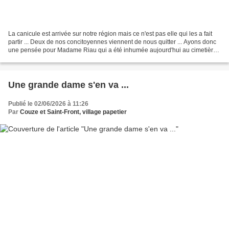
La canicule est arrivée sur notre région mais ce n'est pas elle qui les a fait
partir ... Deux de nos concitoyennes viennent de nous quitter ... Ayons donc
une pensée pour Madame Riau qui a été inhumée aujourd'hui au cimetière
de Couze et pour Madame...
Une grande dame s'en va ...
Publié le 02/06/2026 à 11:26
Par
Couze et Saint-Front, village papetier