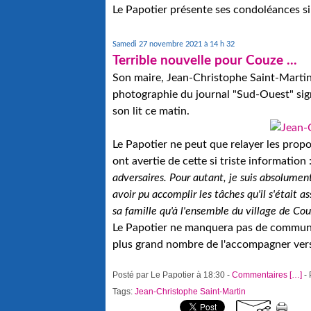
Le Papotier présente ses condoléances sin
Samedi 27 novembre 2021 à 14 h 32
Terrible nouvelle pour Couze ...
Son maire, Jean-Christophe Saint-Martin 
photographie du journal "Sud-Ouest" si
son lit ce matin.
Le Papotier ne peut que relayer les pro
ont avertie de cette si triste information :
adversaires. Pour autant, je suis absolumen
avoir pu accomplir les tâches qu'il s'était 
sa famille qu'à l'ensemble du village de Cou
Le Papotier ne manquera pas de communiq
plus grand nombre de l'accompagner vers
Posté par Le Papotier à 18:30 -
Commentaires [
…
]
- 
Tags:
Jean-Christophe Saint-Martin