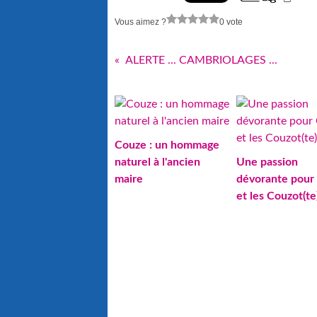
Vous aimez ?
0 vote
ALERTE ... CAMBRIOLAGES ...
Couze : un hommage
naturel à l'ancien
Une passion
maire
dévorante pour
et les Couzot(te