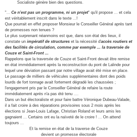
Socialiste génère bien des questions.
"...
Ce n'est pas un programme, ni un projet
" qu'il propose ... et cela
est véritablement inscrit dans le texte ...!
Que pourrait en effet proposer Monsieur le Conseiller Général après tant
de promesses non tenues ?
Le plus surprenant néanmoins est que, dans son état des lieux, il
constate un
impératif de structures
et la nécessité d'
accès routiers et
des facilités de circulation,
comme par exemple ... la traversée de
Couze et Saint-Front ...
Rappelons que la traversée de Couze et Saint-Front devait être remise
en état immédiatement après la reconstruction du pont de Lalinde pour
lequel une déviation passant par notre village avait été mise en place.
Le passage de milliers de véhicules supplémentaires dont des poids
lourds de fort tonnage avait fortement dégradé les chaussées ;
l'engagement pris par le Conseiller Général de refaire la route
immédiatement après n'a pas été tenu ....
Dans un but électoraliste et pour faire battre Véronique Dubeau-Valade,
il a fait croire à des réparations provisoires sous 2 mois après les
élections si Jean-Louis Lafage, Christian Roland et leurs amis les
gagnaient ... Certains ont eu la naïveté de le croire ! ... On attend
toujours ...
Et la remise en état de la traverse de Couze
devient un promesse électorale