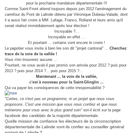
pour la prochaine mandature départementale !!!
Comme Saint-Front attend toujours depuis juin 2012 l'aménagement du
carrefour du Pont de Lalinde obtenu par Véronique Dubeau-Valade, dont
il a aussi fait croire à MM. Lafage, Franco, Rolland et leurs amis qu'il
serait réalisé immédiatement après leur élection !
Incroyable ?...
Incroyable en effet ...
Et pourtant ... certains vont encore le croire !
Le papotier vous invite à bien lire son dit "projet cantonal" ...
Cherchez
trace de la voie de la vallée !
Vous n'en trouverez aucune ...
Pourtant, ne vous avait-il pas promis son arrivée pour 2012 ? puis pour
2013 ? puis pour 2014 ?... puis pour 2015 ?...
Maintenant ... la voie de la vallée,
c'est à nouveau pour la Saint-Glinglin ...
Qui va payer les conséquences de cette irresponsabilité ?
"Certes, ce n'est pas un programme, ni un projet que nous vous
proposons. C'est une mission que vous nous confiez et que nous
mènerons pour vous avec le plus grand soin"
est-il écrit sur la page
facebook des candidats de la majorité départementale.
Quelle mission de confiance les électeurs de la circonscription
départementale de Lalinde vont-ils
confier au conseiller général
sortant de Lalinde ?