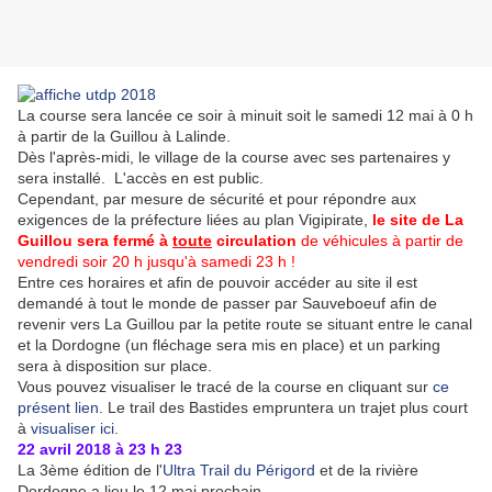
La course sera lancée ce soir à minuit soit le samedi 12 mai à 0 h
à partir de la Guillou à Lalinde.
Dès l'après-midi, le village de la course avec ses partenaires y
sera installé. L'accès en est public.
Cependant, par mesure de sécurité et pour répondre aux
exigences de la préfecture liées au plan Vigipirate,
l
e site de La
Guillou sera fermé à
toute
circulation
de véhicules à partir de
vendredi soir 20 h jusqu'à samedi 23 h !
Entre ces horaires et afin de pouvoir accéder au site il est
demandé à tout le monde de passer par Sauveboeuf afin de
revenir vers La Guillou par la petite route se situant entre le canal
et la Dordogne (un fléchage sera mis en place) et un parking
sera à disposition sur place.
Vous pouvez visualiser le tracé de la course en cliquant sur
ce
présent lien
. Le trail des Bastides empruntera un trajet plus court
à
visualiser ici
.
22 avril 2018 à 23 h 23
La 3ème édition de l'
Ultra Trail du Périgord
et de la rivière
Dordogne a lieu le 12 mai prochain.