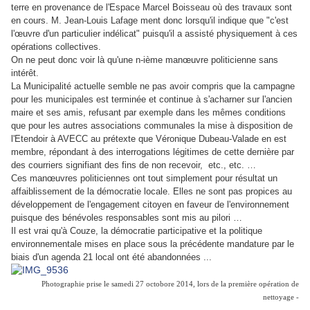
terre en provenance de l'Espace Marcel Boisseau où des travaux sont
en cours. M. Jean-Louis Lafage ment donc lorsqu'il indique que "c'est
l'œuvre d'un particulier indélicat" puisqu'il a assisté physiquement à ces
opérations collectives.
On ne peut donc voir là qu'une n-ième manœuvre politicienne sans
intérêt.
La Municipalité actuelle semble ne pas avoir compris que la campagne
pour les municipales est terminée et continue à s'acharner sur l'ancien
maire et ses amis, refusant par exemple dans les mêmes conditions
que pour les autres associations communales la mise à disposition de
l'Etendoir à AVECC au prétexte que Véronique Dubeau-Valade en est
membre, répondant à des interrogations légitimes de cette dernière par
des courriers signifiant des fins de non recevoir, etc., etc. …
Ces manœuvres politiciennes ont tout simplement pour résultat un
affaiblissement de la démocratie locale. Elles ne sont pas propices au
développement de l'engagement citoyen en faveur de l'environnement
puisque des bénévoles responsables sont mis au pilori …
Il est vrai qu'à Couze, la démocratie participative et la politique
environnementale mises en place sous la précédente mandature par le
biais d'un agenda 21 local ont été abandonnées ...
Photographie prise le samedi 27 octobore 2014, lors de la première opération de
nettoyage -