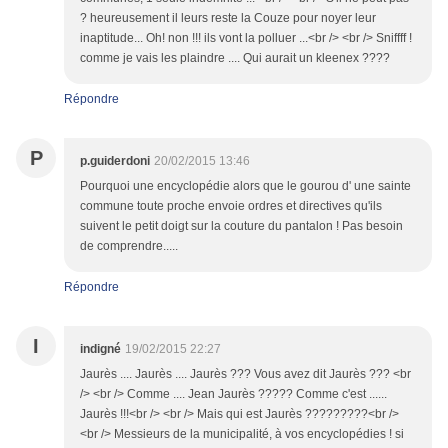
? heureusement il leurs reste la Couze pour noyer leur
inaptitude... Oh! non !!! ils vont la polluer ...<br /> <br /> Sniffff !
comme je vais les plaindre .... Qui aurait un kleenex ????
Répondre
P
p.guiderdoni
20/02/2015 13:46
Pourquoi une encyclopédie alors que le gourou d' une sainte
commune toute proche envoie ordres et directives qu'ils
suivent le petit doigt sur la couture du pantalon ! Pas besoin
de comprendre.....
Répondre
I
indigné
19/02/2015 22:27
Jaurès .... Jaurès .... Jaurès ??? Vous avez dit Jaurès ??? <br
/> <br /> Comme .... Jean Jaurès ????? Comme c'est ......
Jaurès !!!<br /> <br /> Mais qui est Jaurès ?????????<br />
<br /> Messieurs de la municipalité, à vos encyclopédies ! si