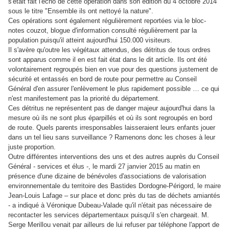
s'était fait l'écho de cette opération dans son édition du 4 octobre 2014
sous le titre "Ensemble ils ont nettoyé la nature".
Ces opérations sont également régulièrement reportées via le bloc-
notes couzot, blogue d'information consulté régulièrement par la
population puisqu'il atteint aujourd'hui 150.000 visiteurs.
Il s'avère qu'outre les végétaux attendus, des détritus de tous ordres
sont apparus comme il en est fait état dans le dit article. Ils ont été
volontairement regroupés bien en vue pour des questions justement de
sécurité et entassés en bord de route pour permettre au Conseil
Général d'en assurer l'enlèvement le plus rapidement possible … ce qui
n'est manifestement pas la priorité du département.
Ces détritus ne représentent pas de danger majeur aujourd'hui dans la
mesure où ils ne sont plus éparpillés et où ils sont regroupés en bord
de route. Quels parents irresponsables laisseraient leurs enfants jouer
dans un tel lieu sans surveillance ? Ramenons donc les choses à leur
juste proportion.
Outre différentes interventions des uns et des autres auprès du Conseil
Général - services et élus -, le mardi 27 janvier 2015 au matin en
présence d'une dizaine de bénévoles d'associations de valorisation
environnementale du territoire des Bastides Dordogne-Périgord, le maire
Jean-Louis Lafage – sur place et donc près du tas de déchets amiantés
- a indiqué à Véronique Dubeau-Valade qu'il n'était pas nécessaire de
recontacter les services départementaux puisqu'il s'en chargeait. M.
Serge Merillou venait par ailleurs de lui refuser par téléphone l'apport de