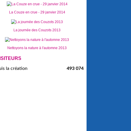
La Couze en crue - 29 janvier 2014
La journée des Couzots 2013
Nettoyons la nature à l'automne 2013
ISITEURS
is la création
493 074