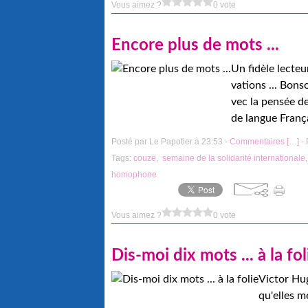
Vous aimez ?
0 vote
Encore plus de mots ...
Un fidèle lecte
vations ... Bons
vec la pensée de
de langue Françai
Posté par Le Papotier à 23:53 -
Commentaires [
…
]
- 
Tags:
couze
,
semaine de la solidarité internationale
homophone
Vous aimez ?
0 vote
Dis-moi dix mots ... à la fol
Victor Hug
qu'elles m