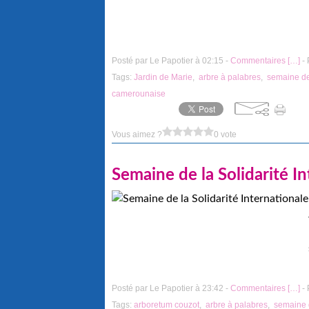
Posté par Le Papotier à 02:15 -
Commentaires [
…
]
- 
Tags:
Jardin de Marie
,
arbre à palabres
,
semaine de 
camerounaise
Vous aimez ?
0 vote
Semaine de la Solidarité I
Posté par Le Papotier à 23:42 -
Commentaires [
…
]
- 
Tags:
arboretum couzot
,
arbre à palabres
,
semaine d