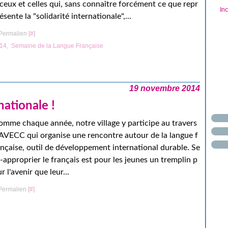
ceux et celles qui, sans connaître forcément ce que repr
In
ésente la "solidarité internationale",...
Permalien [
#
]
014
,
Semaine de la Langue Française
19 novembre 2014
nationale !
omme chaque année, notre village y participe au travers
'AVECC qui organise une rencontre autour de la langue f
ançaise, outil de développement international durable. Se
-approprier le français est pour les jeunes un tremplin p
r l'avenir que leur...
Permalien [
#
]