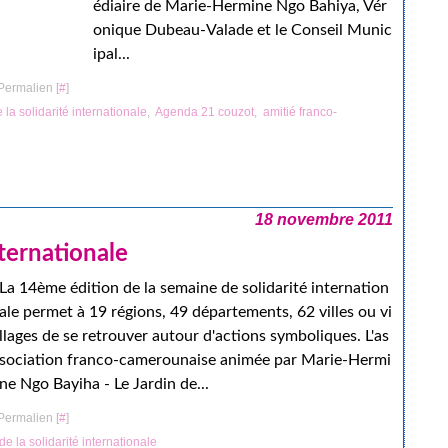
édiaire de Marie-Hermine Ngo Bahiya, Vér
onique Dubeau-Valade et le Conseil Munic
ipal...
Permalien [
#
]
la solidarité internationale
,
Agenda 21 couzot
,
amitié franco-
18 novembre 2011
nternationale
La 14ème édition de la semaine de solidarité internation
ale permet à 19 régions, 49 départements, 62 villes ou vi
llages de se retrouver autour d'actions symboliques. L'as
sociation franco-camerounaise animée par Marie-Hermi
ne Ngo Bayiha - Le Jardin de...
Permalien [
#
]
e la solidarité internationale