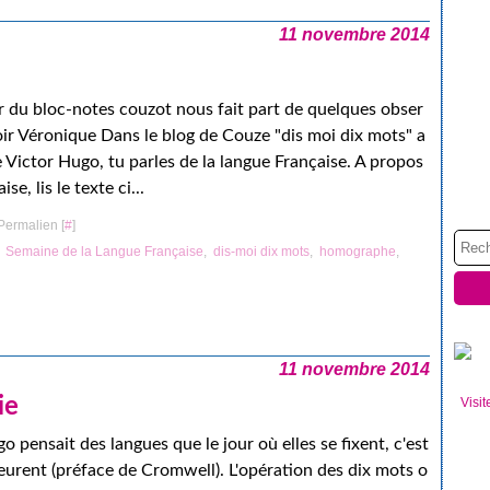
11 novembre 2014
ur du bloc-notes couzot nous fait part de quelques obser
oir Véronique Dans le blog de Couze "dis moi dix mots" a
 Victor Hugo, tu parles de la langue Française. A propos
se, lis le texte ci...
Permalien [
#
]
,
Semaine de la Langue Française
,
dis-moi dix mots
,
homographe
,
11 novembre 2014
ie
Visit
o pensait des langues que le jour où elles se fixent, c'est
eurent (préface de Cromwell). L'opération des dix mots o