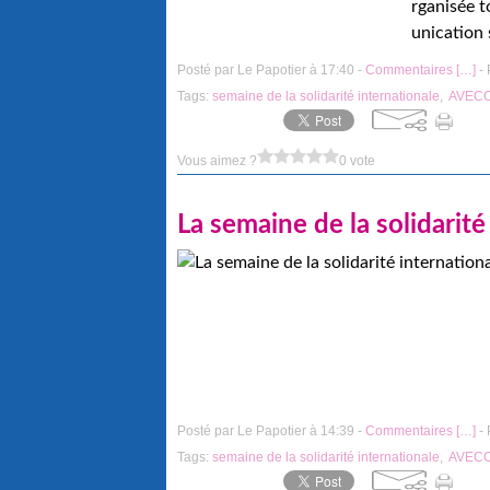
rganisée t
unication 
Posté par Le Papotier à 17:40 -
Commentaires [
…
]
- 
Tags:
semaine de la solidarité internationale
,
AVEC
Vous aimez ?
0 vote
La semaine de la solidarit
Posté par Le Papotier à 14:39 -
Commentaires [
…
]
- 
Tags:
semaine de la solidarité internationale
,
AVEC