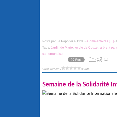
Posté par Le Papotier à 19:00 -
Commentaires [
…
]
- 
Tags:
Jardin de Marie
,
école de Couze
,
arbre à pal
camerounaise
Vous aimez ?
0 vote
Semaine de la Solidarité In