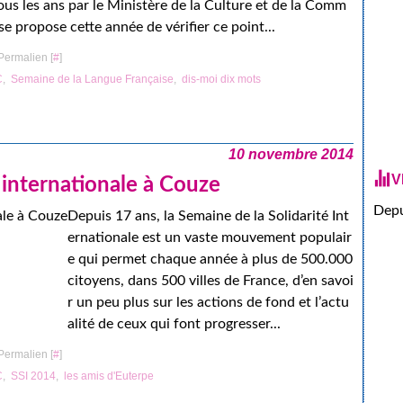
ous les ans par le Ministère de la Culture et de la Comm
se propose cette année de vérifier ce point...
Permalien [
#
]
C
,
Semaine de la Langue Française
,
dis-moi dix mots
10 novembre 2014
V
é internationale à Couze
Depu
Depuis 17 ans, la Semaine de la Solidarité Int
ernationale est un vaste mouvement populair
e qui permet chaque année à plus de 500.000
citoyens, dans 500 villes de France, d’en savoi
r un peu plus sur les actions de fond et l’actu
alité de ceux qui font progresser...
Permalien [
#
]
C
,
SSI 2014
,
les amis d'Euterpe