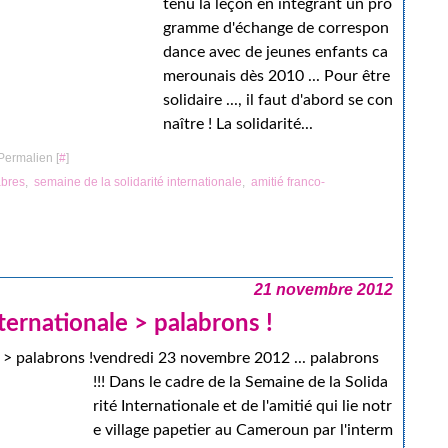
tenu la leçon en intégrant un pro
gramme d'échange de correspon
dance avec de jeunes enfants ca
merounais dès 2010 ... Pour être
solidaire ..., il faut d'abord se con
naître ! La solidarité...
Permalien [
#
]
abres
,
semaine de la solidarité internationale
,
amitié franco-
21 novembre 2012
ternationale > palabrons !
vendredi 23 novembre 2012 ... palabrons
!!! Dans le cadre de la Semaine de la Solida
rité Internationale et de l'amitié qui lie notr
e village papetier au Cameroun par l'interm