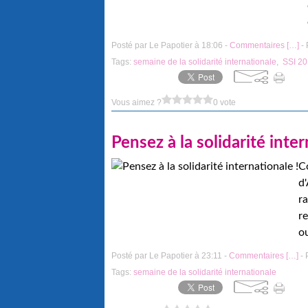
Posté par Le Papotier à 18:06 -
Commentaires [
…
]
- 
Tags:
semaine de la solidarité internationale
,
SSI 2
Vous aimez ?
0 vote
Pensez à la solidarité inter
C
d
r
re
ou
Posté par Le Papotier à 23:11 -
Commentaires [
…
]
- 
Tags:
semaine de la solidarité internationale