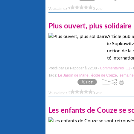
Vous aimez ?
0 vote
Plus ouvert, plus solidaire
Article publ
ie Sopkowitz 
uction de la 
té internatio
Posté par Le Papotier à 22:38 -
Commentaires [
…
]
- 
Tags:
Le Jardin de Marie
,
école de Couze
,
semaine d
Vous aimez ?
0 vote
Les enfants de Couze se so