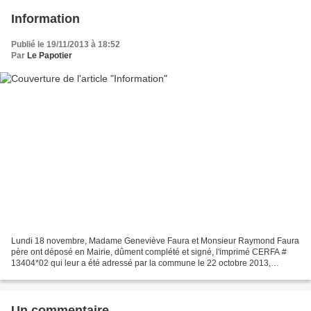
Information
Publié le 19/11/2013 à 18:52
Par
Le Papotier
Lundi 18 novembre, Madame Geneviève Faura et Monsieur Raymond Faura
père ont déposé en Mairie, dûment complété et signé, l'imprimé CERFA #
13404*02 qui leur a été adressé par la commune le 22 octobre 2013,
imprimé faisant office de déclaration de changement...
Un commentaire ...