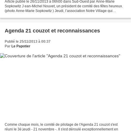
Article publié le 26/11/2013 à 06h00 dans Sud-Ouest par Anne-Marie
Sopkowitz J ean-Michel Nouvet, un président de comité des fêtes heureux.
(photo Anne-Marie Sopkowitz ) Jeudi, l’association Notre Village qui
accompagne les communes de moins de 3 500...
Agenda 21 couzot et reconnaissances
Publié le 25/11/2013 à 00:37
Par
Le Papotier
Comme chaque mois, le comité de pilotage de l'Agenda 21 couzot s'est
réuni le 3è jeudi - 21 novembre -. Il s'est déroulé exceptionnellement en