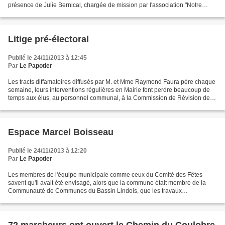
présence de Julie Bernical, chargée de mission par l'association "Notre
Village" venue pour contrôler l'Agenda...
Litige pré-électoral
Publié le 24/11/2013 à 12:45
Par
Le Papotier
Les tracts diffamatoires diffusés par M. et Mme Raymond Faura père chaque
semaine, leurs interventions régulières en Mairie font perdre beaucoup de
temps aux élus, au personnel communal, à la Commission de Révision des
Listes Electorales et bien d'autres...
Espace Marcel Boisseau
Publié le 24/11/2013 à 12:20
Par
Le Papotier
Les membres de l'équipe municipale comme ceux du Comité des Fêtes
savent qu'il avait été envisagé, alors que la commune était membre de la
Communauté de Communes du Bassin Lindois, que les travaux
d'aménagement de l'Espace Marcel Boisseau démarrent début...
72 marcheurs ont ouvert le Chemin du Coulobre