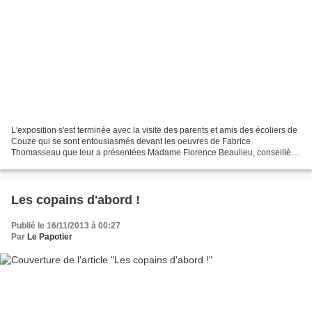
L'exposition s'est terminée avec la visite des parents et amis des écoliers de
Couze qui se sont entousiasmés devant les oeuvres de Fabrice
Thomasseau que leur a présentées Madame Florence Beaulieu, conseillère
pédagogique en charge des arts visuels à...
Les copains d'abord !
Publié le 16/11/2013 à 00:27
Par
Le Papotier