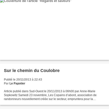
Sur le chemin du Coulobre
Publié le 20/11/2013 à 22:43
Par
Le Papotier
Article publié dans Sud-Ouest le 20/11/2013 à 06h00 par Anne-Marie
Sopkowitz Samedi 23 novembre, Les Copains d’abord, association de
randonneurs nouvellement créée sur le secteur, empruntera pour la
première fois le chemin du Coulobre, sentier d’interprétation...